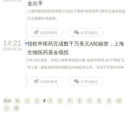
2025-05-20
金出手
上海柯君医药科技有限公司(以下简称“柯君医药”)宣布完成全部超
亿元规模B+轮融资。
分享到微博
分享到微信
14:21
纽欧申医药完成数千万美元A轮融资，上海
2025-05-19
生物医药基金领投
5月19日消息，中国上海和美国波士顿–纽欧申医药 (以下简称“公
司”) 是一家临床阶段的国际化生物技术公司，专注于开发针对神
经和精神类疾病的创新疗法。
分享到微博
分享到微信
2
1112
首
«
1
3
4
5
6
7
8
9
10
»
尾