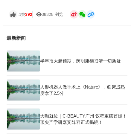
392
38325 浏览
点赞
最新新闻
半年报大超预期，药明康德扫清一切质疑
人形机器人做手术上《Nature》，临床成熟
度拿了2.5分
大咖就位｜C-BEAUTY广州 议程重磅首爆！
顶尖产学研嘉宾阵容正式揭晓！