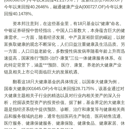
今年以来回报40.2646%，融通健康产业A(000727.OF)今年以来
回报40.1478%。
资本邦注意到，在这些基金里，有18只基金以“健康”命名。
中银证券研报中曾经指出，中国人口基数大，本身蕴含巨大的健
康需求。一方面，随着经济发展、中产及富裕阶层的崛起，以财
富换取健康的观念不断深化，人们日益注重健康及生活品质。另
一方面，人口日益老龄化，多数慢性病发病率随着年龄上升而迅
速提高，国家推行“预防-治疗-康复”三位一体健康服务体系。在
此特定背景下，涵盖***预防、医疗、康复、养老的大健康产业
链及相关上市公司面临巨大的发展机遇。
翻看这18只大健康基金的具体情况，以国泰大健康为例，
国泰大健康(001645.OF)今年以来回报28.7175%，该基金通过对
大健康主题相关子行业的精选以及对行业内相关资产的深入分
析，挖掘该类型资产的投资价值。据了解，基金界定的大健康主
题是指经济系统中提供预防、诊断、治疗和康复等与健康相关商
品和服务领域的总称，通常包括医药生产制造、医药销售流通、
医疗服务、健康保健服务、健康保险、健康食品、健康家居、休