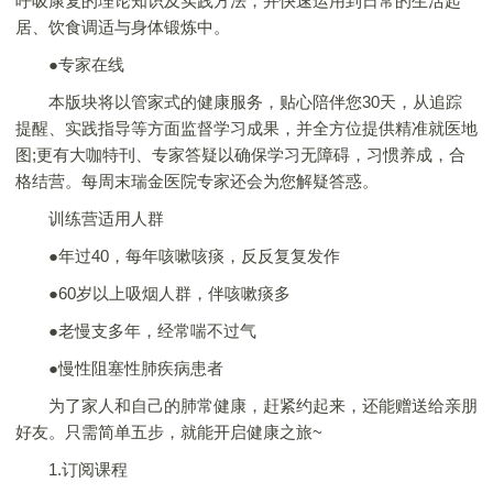
呼吸康复的理论知识及实践方法，并快速运用到日常的生活起
居、饮食调适与身体锻炼中。
●专家在线
本版块将以管家式的健康服务，贴心陪伴您30天，从追踪
提醒、实践指导等方面监督学习成果，并全方位提供精准就医地
图;更有大咖特刊、专家答疑以确保学习无障碍，习惯养成，合
格结营。每周末瑞金医院专家还会为您解疑答惑。
训练营适用人群
●年过40，每年咳嗽咳痰，反反复复发作
●60岁以上吸烟人群，伴咳嗽痰多
●老慢支多年，经常喘不过气
●慢性阻塞性肺疾病患者
为了家人和自己的肺常健康，赶紧约起来，还能赠送给亲朋
好友。只需简单五步，就能开启健康之旅~
1.订阅课程