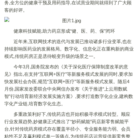
务,全方位的健康干预及用药指导,在试营业期间就得到了广大顾
客的好评。
健康科技赋能,助力药店形成“健、医、药、保”闭环
近年来,互联网技术的迭代与发展已推动诸多行业变革,也在
持续影响医药业的发展格局。数字化、信息化正在重构新的商业
模式,传统药房正是丞待蜕变升级的场景之一。
今年3月,国务院发布的《关于深化医疗保障制度改革的意
见》指出,在支持“互联网+医疗”等新服务模式发展的同时,要求加
快发展社会办医,规范“互联网+医疗”等新服务模式发展。随后4
月份,国家发改委联合中央网信办发布《关于推进“上云用数赋
智”行动培育新经济发展实施方案》,要求打造数字化企业,建构数
字化产业链,培育数字化生态。
多重政策利好下,传统药店也开始积极寻求模式转型。顺应
行业发展趋势,妙健康正式推出了“妙药赋能”药店新零售赋能平
台,针对传统药房模式存在覆盖半径小、专业服务能力弱、会员
粘性不足及赢利模式单一等痛点,为传统药店运营提供新零售整