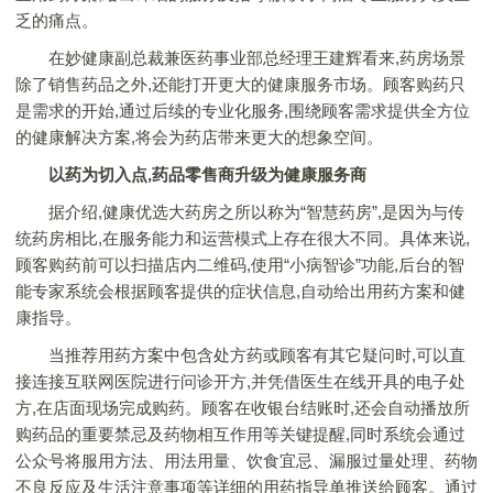
乏的痛点。
在妙健康副总裁兼医药事业部总经理王建辉看来,药房场景
除了销售药品之外,还能打开更大的健康服务市场。顾客购药只
是需求的开始,通过后续的专业化服务,围绕顾客需求提供全方位
的健康解决方案,将会为药店带来更大的想象空间。
以药为切入点,药品零售商升级为健康服务商
据介绍,健康优选大药房之所以称为“智慧药房”,是因为与传
统药房相比,在服务能力和运营模式上存在很大不同。具体来说,
顾客购药前可以扫描店内二维码,使用“小病智诊”功能,后台的智
能专家系统会根据顾客提供的症状信息,自动给出用药方案和健
康指导。
当推荐用药方案中包含处方药或顾客有其它疑问时,可以直
接连接互联网医院进行问诊开方,并凭借医生在线开具的电子处
方,在店面现场完成购药。顾客在收银台结账时,还会自动播放所
购药品的重要禁忌及药物相互作用等关键提醒,同时系统会通过
公众号将服用方法、用法用量、饮食宜忌、漏服过量处理、药物
不良反应及生活注意事项等详细的用药指导单推送给顾客。通过