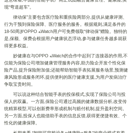
现“弯道超车”。
律动保”主要包含医疗险和重疾险两部分,提供从健康评测、
行为干预到保险保障、医疗服务的服务。根据规则,满足条件的
18-50周岁OPPO ﻪWatch用户可免费领取“律动保”赠险。独特的
是,保额、保费会根据用户健康状态浮动,参与健康任务越多就获
得更多权益。
妙健康在与OPPO ﻪWatch的合作中起到了连接器的作用,不
仅能为保险公司增加健康管理服务内容,助力险企开发个性化保
险产品,提升保险附加值;还能帮助智能手表拓展服务场景,预测健
康风险形成服务闭环,提供便利的医疗健康支援,为用户发病治疗
争取宝贵时间。
可以说这种结合智能手表的投保模式,实现了保险公司与投
保人的双赢。一方面,保险公司通过高频的健康数据分析,改变传
统精算模型,可以创新费率形成机制与赔付机制,提升盈利空间。
另一方面,投保人也能借助手表的信息反馈,获得更便捷有效、个
性化的健康保障。
长期来看,“智能可穿戴设备+健康险+服务”的商业模式有着