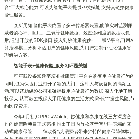
台”三大核心能力,可以为智能手表提供科技赋能,支持其链接健康
管理服务。
众所周知,智能手表内置了多种传感器装置,能够实时监测佩
戴者的心率、睡眠、血氧等健康数据。这些多维度的数据收集
后,通过开放的SDK接口,接入到妙健康的妙+、H和M平台,再用AI
算法和模型分析评估用户的健康风险,为用户定制个性化健康管
理解决方案。
智能手表+健康保险,服务闭环是关键
可穿戴设备和数字精准健康管理平台在改变用户健康行为的
同时,也为保险行业打开了新的大门。这种人与设备间的高频互
动,可以帮助保险公司准确捕捉用户健康行为数据,深入化地了解
投保人,从而鼓励投保人采用健康的生活方式,降低***发生风险,节
约医疗费用。
今年6月初,OPPO ﻪWatch、妙健康和泰康在线三方深度合
作的健康险项目正式亮相,推出了国内首款基于智能手表端的互
动式健康保险——“律动保”,为消费者带来独特的健康保障体验。
这意味着,中国的智能手表厂商正试图融合健康管理、健康险,实