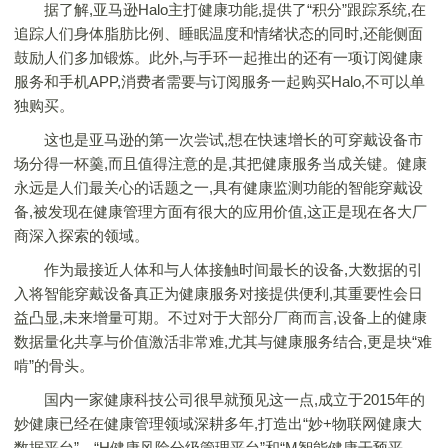
据了解,亚马逊Halo主打健康功能,提供了“积分”跟踪系统,在
追踪人们身体脂肪比例、睡眠温度和情绪状态的同时,还能侧面
鼓励人们多加锻炼。此外,与手环一起推出的还有一项订阅健康
服务和手机APP,消费者需要与订阅服务一起购买Halo,不可以单
独购买。
这也是亚马逊的第一次尝试,想在快速增长的可穿戴设备市
场分得一杯羹,而且值得注意的是,其把健康服务当成关键。健康
永远是人们最关心的话题之一,具有健康监测功能的智能穿戴设
备,被发现在健康管理方面有很大的应用价值,这正是现在各大厂
商深入探索的领域。
作为最接近人体和与人体接触时间最长的设备,大数据的引
入将智能穿戴设备真正为健康服务对接提供便利,其重要性会日
益凸显,未来增量可期。不过对于大部分厂商而言,设备上的健康
数据量化共享与价值激活非常难,尤其与健康服务结合,更是块“难
啃”的骨头。
国内一家健康科技公司很早就预见这一点,成立于2015年的
妙健康已经在健康管理领域深耕多年,打造出“妙+物联网健康大
数据平台”、“H健康风险分级管理平台”和“M智能健康干预平