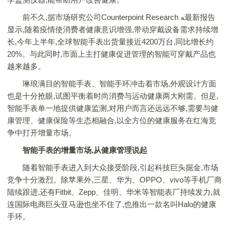
前不久,据市场研究公司Counterpoint Research ﻪ最新报告
显示,随着疫情使消费者健康意识增强,带动穿戴设备需求持续增
长,今年上半年,全球智能手表出货量接近4200万台,同比增长约
20%。与此同时,市面上主打健康促进管理的智能可穿戴产品也
越来越多。
琳琅满目的智能手表、智能手环冲击着市场,外观设计方面
也是十分抢眼,试图平衡着时尚消费与运动健康两大刚需。但是,
智能手表单一地提供健康监测,对用户而言还远远不够,需要与健
康管理、健康保险等生态相融合,以全方位的健康服务在红海竞
争中打开增量市场。
智能手表的增量市场,从健康管理说起
随着智能手表进入到大众接受阶段,引起科技巨头掘金,市场
竞争十分激烈。除苹果外,三星、华为、OPPO、vivo等手机厂商
陆续跟进,还有Fitbit、Zepp、佳明、华米等智能表厂持续发力,就
连国际电商巨头亚马逊也坐不住了,也推出一款名叫Halo的健康
手环。