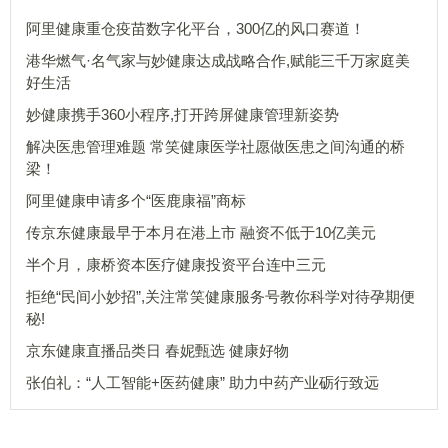
阿里健康重仓疫苗数字化平台，300亿的风口赛道！
港华燃气·名气家与妙健康达成战略合作,赋能三千万家庭美
好生活
妙健康携手360小程序,打开跨屏健康管理新姿势
解决医患管理难题 常笑健康医学社愿做医患之间沟通的桥
梁！
阿里健康申请多个“医鹿康福”商标
传京东健康最早于本月在港上市 融资不低于10亿美元
半个月，康桥资本医疗健康投资平台连中三元
拒绝“民间小妙招”,关注常笑健康服务号教你科学对待孕期便
秘!
京东健康直播品类日 春妮甄选 健康好物
张伯礼：“人工智能+医药健康” 助力中药产业砺行致远