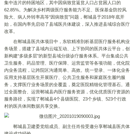
集中连片的特困地区，其中因病致贫返贫人口占贫困人口的
62.85%。为解决乡村两级医疗服务能力不足、医保基金防控风
险大、病人外转率高等“因病致贫”问题，郸城县于2018年底开
始，在国内率先启动了县域医共体建设，深入推进县域综合医疗
改革。
在郸城县医共体项目中，东软精准剖析基层医疗服务机构业
务场景，搭建了县域内云端互动、上下协同的医共体云平台，创
新构建“多级多层”的新型县域分级诊疗服务体系。平台集成公共
卫生服务、药品管理、医疗保障、运营监管等各项功能，优化院
内业务流程，让跨院区沟通简单、高效。统一登录、一体化业务
应用支持基层医生开展医疗、公共卫生服务和家庭医生履约服
务，支撑医疗业务场景的全覆盖，奠定医院精细化管理基石。通
过全面整合、运营郸城县内医疗服务资源，优化优质医疗资源的
服务路径，实现了郸城县4个县级医院、23个乡镇、523个行政
村的医共体间数据共享交换。
郸城县卫建委党组成员、副主任肖俭受邀分享郸城县医共体
建设成功经验