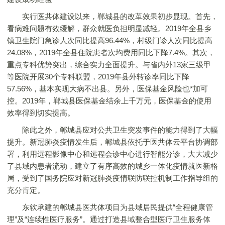
实行医共体建设以来，郸城县的改革效果初步显现。首先，
看病难问题有效缓解，群众就医负担明显减轻。2019年全县乡
镇卫生院门急诊人次同比提高96.44%，村级门诊人次同比提高
24.08%，2019年全县住院患者次均费用同比下降7.4%。其次，
重点专科优势突出，综合实力全面提升。与省内外13家三级甲
等医院开展30个专科联盟，2019年县外转诊率同比下降
57.56%，基本实现大病不出县。另外，医保基金风险也*加可
控。2019年，郸城县医保基金结余上千万元，医保基金的使用
效率得到切实提高。
除此之外，郸城县应对公共卫生突发事件的能力得到了大幅
提升。新冠肺炎疫情发生后，郸城县依托于医共体云平台协调部
署，利用远程影像中心和远程会诊中心进行智能分诊，大大减少
了县域内患者流动，建立了有序高效的城乡一体化疫情就医新格
局，受到了国务院应对新冠肺炎疫情联防联控机制工作指导组的
充分肯定。
东软承建的郸城县医共体项目为县域居民提供“全程健康管
理”及“连续性医疗服务”。通过打造县域整合型医疗卫生服务体