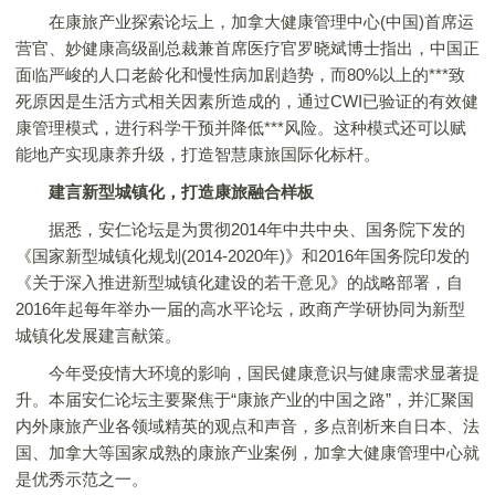
在康旅产业探索论坛上，加拿大健康管理中心(中国)首席运
营官、妙健康高级副总裁兼首席医疗官罗晓斌博士指出，中国正
面临严峻的人口老龄化和慢性病加剧趋势，而80%以上的***致
死原因是生活方式相关因素所造成的，通过CWI已验证的有效健
康管理模式，进行科学干预并降低***风险。这种模式还可以赋
能地产实现康养升级，打造智慧康旅国际化标杆。
建言新型城镇化，打造康旅
融合
样板
据悉，安仁论坛是为贯彻2014年中共中央、国务院下发的
《国家新型城镇化规划(2014-2020年)》和2016年国务院印发的
《关于深入推进新型城镇化建设的若干意见》的战略部署，自
2016年起每年举办一届的高水平论坛，政商产学研协同为新型
城镇化发展建言献策。
今年受疫情大环境的影响，国民健康意识与健康需求显著提
升。本届安仁论坛主要聚焦于“康旅产业的中国之路”，并汇聚国
内外康旅产业各领域精英的观点和声音，多点剖析来自日本、法
国、加拿大等国家成熟的康旅产业案例，加拿大健康管理中心就
是优秀示范之一。