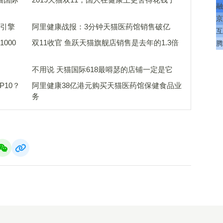
融
京
新引擎
阿里健康战报：3分钟天猫医药馆销售破亿
互
000
双11收官 鱼跃天猫旗舰店销售是去年的1.3倍
腾
不用说 天猫国际618最嘚瑟的店铺一定是它
P10？
阿里健康38亿港元购买天猫医药馆保健食品业
务