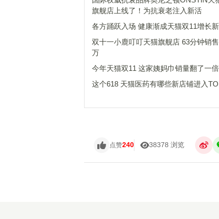
旗舰店上线了！为抗衰老注入新活
各方踊跃入场 健康渐成天猫双11增长
双十一小鹿叮叮天猫旗舰店 63分钟销售1
万
今年天猫双11 这家姨妈巾销量翻了一倍
这个618 天猫医药有哪些新店铺进入TO
240
38378 浏览
点赞