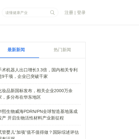
注册
|
登录
最新新闻
热门新闻
手术机器人出口增长3.3倍，国内相关专利
超9千项，企业已突破千家
化妆品新国标发布，相关企业2000万余
家，多分布在华东地区
华熙生物威海PDRN/PN全球智造基地落成
投产 开启生物活性材料产业新征程
试管婴儿“加项”值不值得做？国际综述评估
现有证据