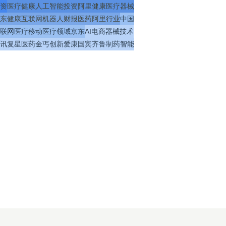
资
医疗
健康
人工智能
投资
阿里健康
医疗器械
东健康
互联网
机器人
财报
医药
阿里
行业
中国
联网医疗
移动医疗
领域
京东
AI
电商
器械
技术
讯
复星医药
金丐
创新
爱康国宾
齐鲁制药
智能