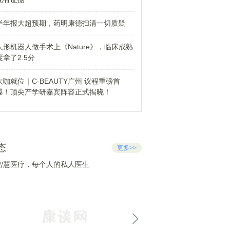
半年报大超预期，药明康德扫清一切质疑
人形机器人做手术上《Nature》，临床成熟
度拿了2.5分
大咖就位｜C-BEAUTY广州 议程重磅首
爆！顶尖产学研嘉宾阵容正式揭晓！
态
更多>>