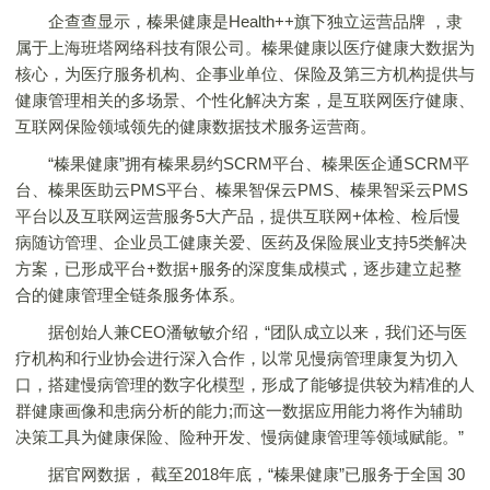
企查查显示，榛果健康是Health++旗下独立运营品牌 ，隶
属于上海班塔网络科技有限公司。榛果健康以医疗健康大数据为
核心，为医疗服务机构、企事业单位、保险及第三方机构提供与
健康管理相关的多场景、个性化解决方案，是互联网医疗健康、
互联网保险领域领先的健康数据技术服务运营商。
“榛果健康”拥有榛果易约SCRM平台、榛果医企通SCRM平
台、榛果医助云PMS平台、榛果智保云PMS、榛果智采云PMS
平台以及互联网运营服务5大产品，提供互联网+体检、检后慢
病随访管理、企业员工健康关爱、医药及保险展业支持5类解决
方案，已形成平台+数据+服务的深度集成模式，逐步建立起整
合的健康管理全链条服务体系。
据创始人兼CEO潘敏敏介绍，“团队成立以来，我们还与医
疗机构和行业协会进行深入合作，以常见慢病管理康复为切入
口，搭建慢病管理的数字化模型，形成了能够提供较为精准的人
群健康画像和患病分析的能力;而这一数据应用能力将作为辅助
决策工具为健康保险、险种开发、慢病健康管理等领域赋能。”
据官网数据， 截至2018年底，“榛果健康”已服务于全国 30