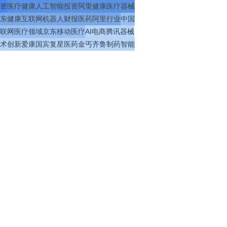
资
医疗
健康
人工智能
投资
阿里健康
医疗器械
东健康
互联网
机器人
财报
医药
阿里
行业
中国
联网医疗
领域
京东
移动医疗
AI
电商
腾讯
器械
术
创新
爱康国宾
复星医药
金丐
齐鲁制药
智能