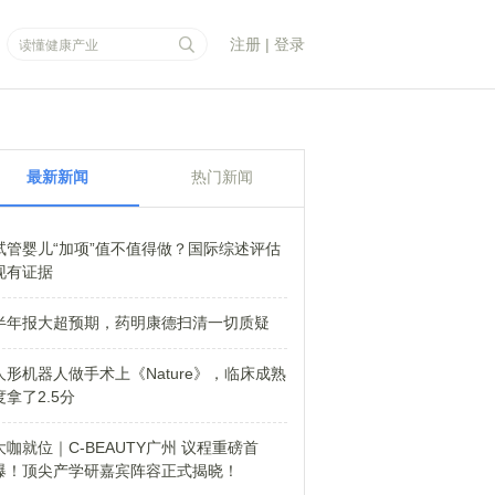
注册
|
登录
最新新闻
热门新闻
试管婴儿“加项”值不值得做？国际综述评估
现有证据
半年报大超预期，药明康德扫清一切质疑
人形机器人做手术上《Nature》，临床成熟
度拿了2.5分
大咖就位｜C-BEAUTY广州 议程重磅首
爆！顶尖产学研嘉宾阵容正式揭晓！