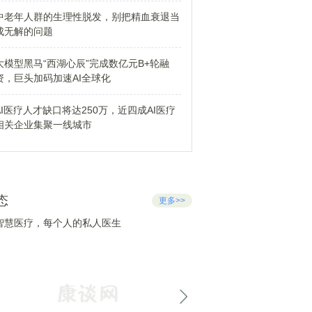
中老年人群的生理性脱发，别把精血衰退当
成无解的问题
大模型黑马“西湖心辰”完成数亿元B+轮融
资，巨头加码加速AI全球化
AI医疗人才缺口将达250万，近四成AI医疗
相关企业集聚一线城市
态
更多>>