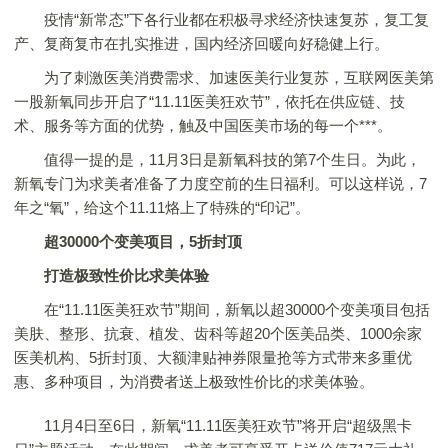
疫情“新常态”下各行业都在积极寻求经济快速复苏，复工复
产、复商复市在扎实推进，国内经济回暖向好稳健上行。
为了刺激医美消费需求、加速医美行业复苏，互联网医美第
一股新氧同步开启了“11.11医美狂欢节”，依托在供应链、技
术、服务等方面的优势，触及中国医美市场的每一个***。
值得一提的是，11月3日是新氧科技的第7个生日。为此，
新氧专门为求美者准备了力度空前的生日福利。可以这样说，7
年之“氧”，给这个11.11烙上了特殊的“印记”。
超30000个变美项目，5折封顶
打造极致性价比求美体验
在“11.11医美狂欢节”期间，新氧以超30000个变美项目包括
美肤、整形、抗衰、植发、齿科等超20个医美品类、1000余家
医美机构、5折封顶、大额津贴神券限量抢等方式带来多重优
惠、多种项目，为消费者送上极致性价比的求美体验。
11月4日至6日，新氧“11.11医美狂欢节”将开启“超级黑卡