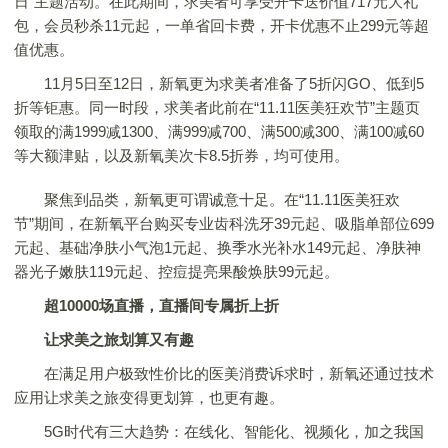
日”主题活动。在此期间，求美者可享受开卡送价值717元大礼
包，会员秒杀11元起，一单省回卡费，开卡优惠不止299元等超
值优惠。
11月5日至12日，新氧更为求美者准备了5折闪GO、低到5
折等钜惠。同一时段，求美者此前在“11.11医美狂欢节”主题页
领取的满1999减1300、满999减700、满500减300、满100减60
等大额津贴，以及新氧美次卡8.5折券，均可使用。
聚焦到品类，新氧更可谓诚意十足。在“11.11医美狂欢
节”期间，在新氧平台购买专业齿科洗牙39元起、吸脂单部位699
元起、基础净肤小气泡1元起、换季水光补水149元起、净肤神
器光子嫩肤119元起、控痘提亮果酸焕肤99元起。
超10000场直播，直播间专属折上折
让求美之旅划算又有趣
在满足用户极致性价比的医美消费诉求时，新氧还通过技术
应用让求美之旅变得更划算，也更有趣。
5G时代有三大趋势：在线化、智能化、视频化，加之我国