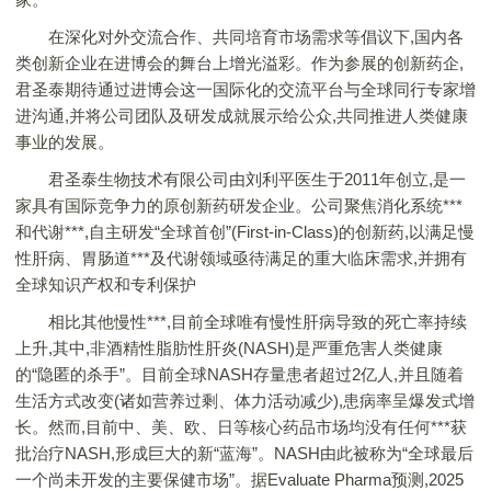
在深化对外交流合作、共同培育市场需求等倡议下,国内各
类创新企业在进博会的舞台上增光溢彩。作为参展的创新药企,
君圣泰期待通过进博会这一国际化的交流平台与全球同行专家增
进沟通,并将公司团队及研发成就展示给公众,共同推进人类健康
事业的发展。
君圣泰生物技术有限公司由刘利平医生于2011年创立,是一
家具有国际竞争力的原创新药研发企业。公司聚焦消化系统***
和代谢***,自主研发“全球首创”(First-in-Class)的创新药,以满足慢
性肝病、胃肠道***及代谢领域亟待满足的重大临床需求,并拥有
全球知识产权和专利保护
相比其他慢性***,目前全球唯有慢性肝病导致的死亡率持续
上升,其中,非酒精性脂肪性肝炎(NASH)是严重危害人类健康
的“隐匿的杀手”。目前全球NASH存量患者超过2亿人,并且随着
生活方式改变(诸如营养过剩、体力活动减少),患病率呈爆发式增
长。然而,目前中、美、欧、日等核心药品市场均没有任何***获
批治疗NASH,形成巨大的新“蓝海”。NASH由此被称为“全球最后
一个尚未开发的主要保健市场”。据Evaluate Pharma预测,2025