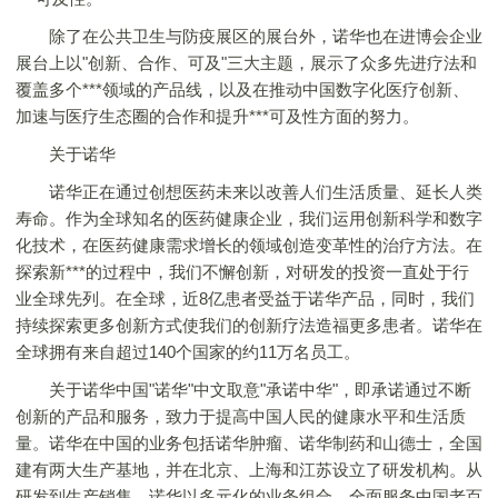
除了在公共卫生与防疫展区的展台外，诺华也在进博会企业
展台上以"创新、合作、可及"三大主题，展示了众多先进疗法和
覆盖多个***领域的产品线，以及在推动中国数字化医疗创新、
加速与医疗生态圈的合作和提升***可及性方面的努力。
关于诺华
诺华正在通过创想医药未来以改善人们生活质量、延长人类
寿命。作为全球知名的医药健康企业，我们运用创新科学和数字
化技术，在医药健康需求增长的领域创造变革性的治疗方法。在
探索新***的过程中，我们不懈创新，对研发的投资一直处于行
业全球先列。在全球，近8亿患者受益于诺华产品，同时，我们
持续探索更多创新方式使我们的创新疗法造福更多患者。诺华在
全球拥有来自超过140个国家的约11万名员工。
关于诺华中国"诺华"中文取意"承诺中华"，即承诺通过不断
创新的产品和服务，致力于提高中国人民的健康水平和生活质
量。诺华在中国的业务包括诺华肿瘤、诺华制药和山德士，全国
建有两大生产基地，并在北京、上海和江苏设立了研发机构。从
研发到生产销售，诺华以多元化的业务组合，全面服务中国老百