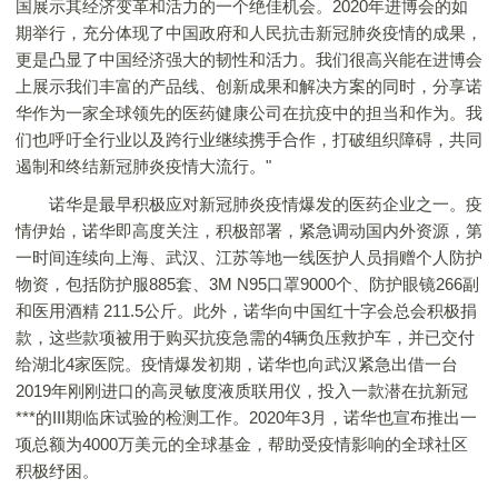
国展示其经济变革和活力的一个绝佳机会。2020年进博会的如
期举行，充分体现了中国政府和人民抗击新冠肺炎疫情的成果，
更是凸显了中国经济强大的韧性和活力。我们很高兴能在进博会
上展示我们丰富的产品线、创新成果和解决方案的同时，分享诺
华作为一家全球领先的医药健康公司在抗疫中的担当和作为。我
们也呼吁全行业以及跨行业继续携手合作，打破组织障碍，共同
遏制和终结新冠肺炎疫情大流行。"
诺华是最早积极应对新冠肺炎疫情爆发的医药企业之一。疫
情伊始，诺华即高度关注，积极部署，紧急调动国内外资源，第
一时间连续向上海、武汉、江苏等地一线医护人员捐赠个人防护
物资，包括防护服885套、3M N95口罩9000个、防护眼镜266副
和医用酒精 211.5公斤。此外，诺华向中国红十字会总会积极捐
款，这些款项被用于购买抗疫急需的4辆负压救护车，并已交付
给湖北4家医院。疫情爆发初期，诺华也向武汉紧急出借一台
2019年刚刚进口的高灵敏度液质联用仪，投入一款潜在抗新冠
***的III期临床试验的检测工作。2020年3月，诺华也宣布推出一
项总额为4000万美元的全球基金，帮助受疫情影响的全球社区
积极纾困。