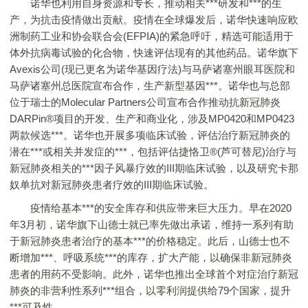
诺华也利用自身资源和专长，推动相关***研发和***的生
产，为抗击疫情做出贡献。疫情在全球爆发后，诺华快速响应欧
洲制药工业和协会联合会(EFPIA)的紧急呼吁，精选可能适用于
体外抗病毒试验的化合物，快速评估现有的其他药品。诺华旗下
Avexis公司(现已更名为诺华基因疗法)与马萨诸塞州眼耳医院和
马萨诸塞州总医院宣布合作，生产新型基因***。诺华也与总部
位于瑞士的Molecular Partners公司宣布合作推动抗新冠肺炎
DARPin®项目的开发、生产和商业化，涉及MP0420和MP0423
两款候选***。诺华也开展多项临床试验，评估治疗新冠肺炎的
潜在***或相关并发症的***，包括评估捷恪卫®(芦可替尼)治疗与
新冠肺炎相关的***因子风暴疗效的III期临床试验，以及研究卡那
奴单抗对新冠肺炎患者疗效的III期临床试验。
疫情给基本***的安全库存和供应带来巨大压力。早在2020
年3月初，诺华旗下山德士就已率先做出承诺，维持一系列有助
于新冠肺炎患者治疗的基本***的价格稳定。此后，山德士也不
断增加***、呼吸系统***的库存，扩大产能，以确保非新冠肺炎
患者的用药不受影响。此外，诺华也推出全球首个对症治疗新冠
肺炎的非营利性系列***组合，以零利润提供给79个国家，提升
***可及性。