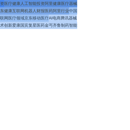
资
医疗
健康
人工智能
投资
阿里健康
医疗器械
东健康
互联网
机器人
财报
医药
阿里
行业
中国
联网医疗
领域
京东
移动医疗
AI
电商
腾讯
器械
术
创新
爱康国宾
复星医药
金丐
齐鲁制药
智能