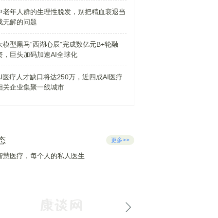
中老年人群的生理性脱发，别把精血衰退当
成无解的问题
大模型黑马“西湖心辰”完成数亿元B+轮融
资，巨头加码加速AI全球化
AI医疗人才缺口将达250万，近四成AI医疗
相关企业集聚一线城市
态
更多>>