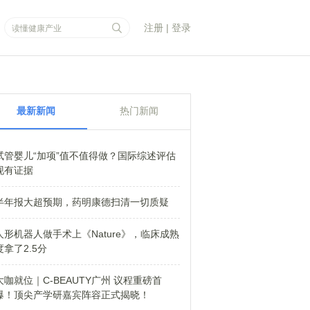
注册
|
登录
最新新闻
热门新闻
试管婴儿“加项”值不值得做？国际综述评估
现有证据
半年报大超预期，药明康德扫清一切质疑
人形机器人做手术上《Nature》，临床成熟
度拿了2.5分
大咖就位｜C-BEAUTY广州 议程重磅首
爆！顶尖产学研嘉宾阵容正式揭晓！