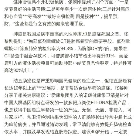
健康管理离不开积极预防，张黎刚提到了四个方面：“一是
培养良好的生活习惯;二是每年至少一次健康体检;三是针对癌症
和心血管***等高发***做好专项检测;四是接种***，提早预
防。”这些都是行之有效的健康管理手段。
肺癌是我国发病率最高的恶性肿瘤,也是癌症死因之首。张
黎刚提到：“胸部低剂量螺旋CT是肺癌筛查的重要手段。低剂量
螺旋CT筛查肺癌的检出率为94.3%，为胸部DR的2倍。如果在
CT筛查中融合AI技术，可使肺部小结节检出率提升31%。而爱
康引入的液体活检项目可辅助肺部小结节良恶性鉴定，特异性可
高达90%以上。”
结直肠癌也是严重影响国民健康的癌症之一，但结直肠癌有
长达10年以上的***发展期，是非常适合做早筛的癌症。张黎刚
分享了相关健康建议：“爱康集团引入的诺辉健康常卫清是针对
中国人群基因组特点研发的一款多靶点粪便FIT-DNA检测产品，
也是获得中国癌症早筛第一证的产品。无创、无痛、非侵入、可
居家取样。常卫清检测结果为阳性的人群肠镜检出异常中超七成
为癌前病变，并且通过随访发现，常卫清能够有效提升肠镜检查
依从率，并能及早发现结直肠癌踪迹。建议40岁开始，一定要