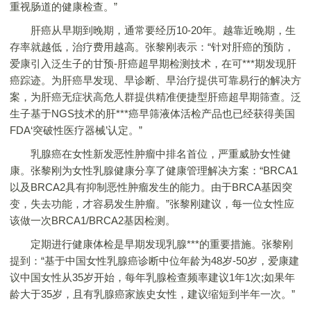
重视肠道的健康检查。”
肝癌从早期到晚期，通常要经历10-20年。越靠近晚期，生
存率就越低，治疗费用越高。张黎刚表示：“针对肝癌的预防，
爱康引入泛生子的甘预-肝癌超早期检测技术，在可***期发现肝
癌踪迹。为肝癌早发现、早诊断、早治疗提供可靠易行的解决方
案，为肝癌无症状高危人群提供精准便捷型肝癌超早期筛查。泛
生子基于NGS技术的肝***癌早筛液体活检产品也已经获得美国
FDA‘突破性医疗器械’认定。”
乳腺癌在女性新发恶性肿瘤中排名首位，严重威胁女性健
康。张黎刚为女性乳腺健康分享了健康管理解决方案：“BRCA1
以及BRCA2具有抑制恶性肿瘤发生的能力。由于BRCA基因突
变，失去功能，才容易发生肿瘤。”张黎刚建议，每一位女性应
该做一次BRCA1/BRCA2基因检测。
定期进行健康体检是早期发现乳腺***的重要措施。张黎刚
提到：“基于中国女性乳腺癌诊断中位年龄为48岁-50岁，爱康建
议中国女性从35岁开始，每年乳腺检查频率建议1年1次;如果年
龄大于35岁，且有乳腺癌家族史女性，建议缩短到半年一次。”