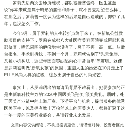
罗莉先后两次去诊所维权，都以被搪塞告终，医生甚至
说“你本来就是属于畸形的唇部和鼻子，就不要去期望怎么样”。
在那之后，罗莉曾一度认为这样的后果是自己造成的，抑郁了几
年，也没怎么工作。
今年9月，属于罗莉的人生转折点终于来了。在新氧公益救
助项目的支持下，罗莉在成都八大处医疗美容医院完成唇部和鼻
部修复，嘴巴周围的疤痕增生没有了，鼻子不再一高一低。从后
台报名、手术到拆线，不到一个月，罗莉就告别了“先天兔唇、
又被小机构坑，这些年因面容缺陷内心非常自卑”等窘境。这便
是罗莉被叫做“新氧女孩”的原因，重启人生的她还在10月走上了
ELLE风尚大典的红毯，绽放出属于自己的时尚光芒。
事实上，从罗莉晒出的邀请函背景不难看出，她要参加的正
是由新氧科技主办的“2020中国医美飞翔奖”颁奖典礼。届时，处
于医美产业链中的上游厂商、下游平台与机构，提供服务的优秀
医美医生，以及拥有数十万粉丝以上的医美达人，都将汇聚于这
一年一度的医美行业盛会，共话行业未来发展。
文章内容仅供阅读，不构成投资建议，请谨慎对待。投资者据此