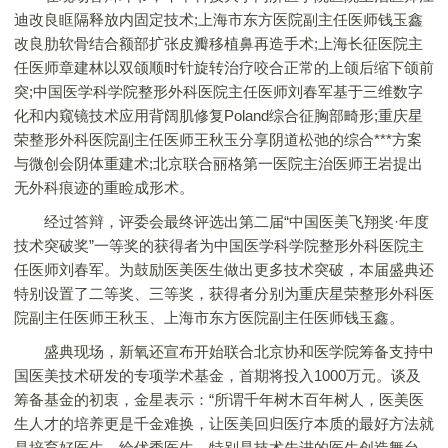
迪改良眶隔释放内固定技术;上海市东方医院副主任医师钱玉鑫
改良肋软骨结合额部扩张皮瓣移植鼻再造手术;上海长征医院主
任医师章建林以双颌顺时针旋转治疗咬合正常的上颌后缩下颌前
突;中国医学科学院整形外科医院主任医师刘春军基于三维数字
化和内窥镜技术应用背阔肌修复Poland综合征胸部畸形;重庆星
荣整形外科医院副主任医师王秋玉分享阴道松弛的综合***方案
与微创会阴体重建术;北京联合丽格第一医院主治医师王岩提出
无外科痕迹的重睑成形术。
经过答辩，评委会最终评选出第二届“中国医美飞翔奖·年度
技术突破奖”一等奖的获得者为中国医学科学院整形外科医院主
任医师刘春军。为鼓励医美医生做出更多技术突破，本届盛典还
特别设置了二等奖、三等奖，获得者分别为重庆星荣整形外科医
院副主任医师王秋玉、上海市东方医院副主任医师钱玉鑫。
盛典现场，新氧还宣布开始联合北京协和医学院筹备支持中
国医美技术研发的专项学术基金，首期将投入1000万元。谈及
筹备基金的初衷，金星表示：“所谓千年树木百年树人，医美医
生人才的培养更是千金难换，让医美回归医疗本质的最好方法就
是培育好医生，给优秀医生、特别是技术先进的医生创造舞台。