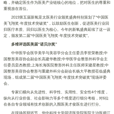
略，并确定医生作为医美产业链核心的地位，把对医生的尊重和
重视放在首位。
2019第五届新氧亚太医美行业颁奖盛典特别策划了“中国医
美飞翔奖·年度技术突破奖”，以鼓励医生创新，促进医美行业回
归医疗本质、回归以医生为核心。今年的新氧盛典延续了这一设
定，颁发第二届“中国医美飞翔奖·年度技术突破奖”。
多维评选医美届“诺贝尔奖”
中华医学会医学美学与美容学分会主任委员李世荣教授;中
国整形美容协会副会长高建华教授;中华医学会整形外科学会主
任委员栾杰教授;上海长海医院整形外科主任医师宋建星教授;中
国整形美容协会整形与重建外科分会副会长杨大平教授莅临盛典
现场，组成第二届“中国医美飞翔奖·年度技术突破奖”现场评委
会。
专家们横向从先进性、科学性、实用性、安全性4个维度，
纵向从行业价值、社会影响力等多个维度进行细分考核，对6位
在各自专业领域有技术创新的入围医美才俊医生进行打分。
在现场答辩环节，华中科技大学同济医学院医院主治医师江