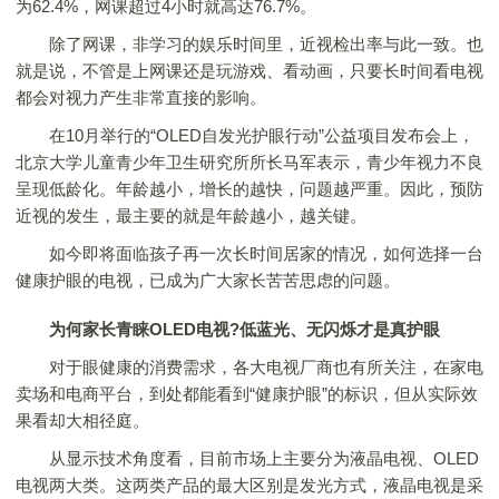
为62.4%，网课超过4小时就高达76.7%。
除了网课，非学习的娱乐时间里，近视检出率与此一致。也
就是说，不管是上网课还是玩游戏、看动画，只要长时间看电视
都会对视力产生非常直接的影响。
在10月举行的“OLED自发光护眼行动”公益项目发布会上，
北京大学儿童青少年卫生研究所所长马军表示，青少年视力不良
呈现低龄化。年龄越小，增长的越快，问题越严重。因此，预防
近视的发生，最主要的就是年龄越小，越关键。
如今即将面临孩子再一次长时间居家的情况，如何选择一台
健康护眼的电视，已成为广大家长苦苦思虑的问题。
为何家长青睐OLED电视?低蓝光、无闪烁才是真护眼
对于眼健康的消费需求，各大电视厂商也有所关注，在家电
卖场和电商平台，到处都能看到“健康护眼”的标识，但从实际效
果看却大相径庭。
从显示技术角度看，目前市场上主要分为液晶电视、OLED
电视两大类。这两类产品的最大区别是发光方式，液晶电视是采