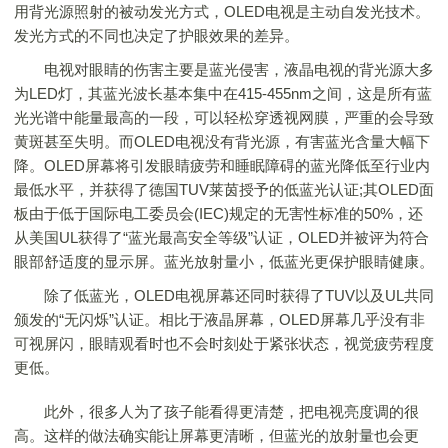
用背光源照射的被动发光方式，OLED电视是主动自发光技术。
发光方式的不同也决定了护眼效果的差异。
电视对眼睛的伤害主要是蓝光侵害，液晶电视的背光源大多
为LED灯，其蓝光波长基本集中在415-455nm之间，这是所有蓝
光光谱中能量最高的一段，可以轻松穿透视网膜，严重的会导致
黄斑甚至失明。而OLED电视没有背光源，有害蓝光含量大幅下
降。OLED屏幕将引发眼睛疲劳和睡眠障碍的蓝光降低至行业内
最低水平，并获得了德国TUV莱茵授予的低蓝光认证;其OLED面
板由于低于国际电工委员会(IEC)规定的无害性标准的50%，还
从美国UL获得了“蓝光最高安全等级”认证，OLED并被评为符合
眼部舒适度的显示屏。蓝光放射量小，低蓝光更保护眼睛健康。
除了低蓝光，OLED电视屏幕还同时获得了TUV以及UL共同
颁发的“无闪烁”认证。相比于液晶屏幕，OLED屏幕几乎没有非
可视屏闪，眼睛观看时也不会时刻处于紧张状态，视觉疲劳程度
更低。
此外，很多人为了孩子能看得更清楚，把电视亮度调的很
高。这样的做法确实能让屏幕更清晰，但蓝光的放射量也会更