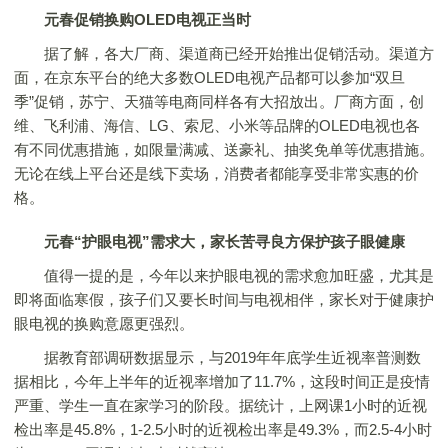
元春促销换购OLED电视正当时
据了解，各大厂商、渠道商已经开始推出促销活动。渠道方
面，在京东平台的绝大多数OLED电视产品都可以参加“双旦
季”促销，苏宁、天猫等电商同样各有大招放出。厂商方面，创
维、飞利浦、海信、LG、索尼、小米等品牌的OLED电视也各
有不同优惠措施，如限量满减、送豪礼、抽奖免单等优惠措施。
无论在线上平台还是线下卖场，消费者都能享受非常实惠的价
格。
元春“护眼电视”需求大，家长苦寻良方保护孩子眼健康
值得一提的是，今年以来护眼电视的需求愈加旺盛，尤其是
即将面临寒假，孩子们又要长时间与电视相伴，家长对于健康护
眼电视的换购意愿更强烈。
据教育部调研数据显示，与2019年年底学生近视率普测数
据相比，今年上半年的近视率增加了11.7%，这段时间正是疫情
严重、学生一直在家学习的阶段。据统计，上网课1小时的近视
检出率是45.8%，1-2.5小时的近视检出率是49.3%，而2.5-4小时