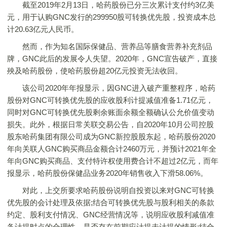
截至2019年2月13日，哈药股份已分三次累计支付约3亿美
元，用于认购GNC发行的299950股可转换优先股，投资成本总
计20.63亿元人民币。
然而，作为知名国际保健品、营养品等膳食营养补充剂品
牌，GNC此后的发展令人失望。2020年，GNC宣告破产，直接
殃及哈药股份，使哈药股份超20亿元投资无法收回。
该公司2020年年报显示，因GNC进入破产重整程序，哈药
股份对GNC可转换优先股的应收股利计提减值准备1.71亿元，
同时对GNC可转换优先股剩余账面余额全额确认公允价值变动
损失。此外，根据日常关联交易公告，自2020年10月公司控股
股东哈药集团有限公司成为GNC新控股股东起，哈药股份2020
年向关联人GNC购买商品金额合计2460万元，并预计2021年全
年向GNC购买商品、支付特许权使用费合计不超过2亿元，而年
报显示，哈药股份保健品业务2020年销售收入下滑58.06%。
对此，上交所要求哈药股份说明自投资以来对GNC可转换
优先股的会计处理及依据;结合可转换优先股与股利相关的条款
约定、股利支付情况、GNC经营情况等，说明应收股利减值准
备计提时点的合理性，是否存在前期应计提未计提的情形;结合