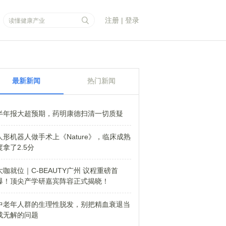
注册
|
登录
最新新闻
热门新闻
半年报大超预期，药明康德扫清一切质疑
人形机器人做手术上《Nature》，临床成熟
度拿了2.5分
大咖就位｜C-BEAUTY广州 议程重磅首
爆！顶尖产学研嘉宾阵容正式揭晓！
中老年人群的生理性脱发，别把精血衰退当
成无解的问题