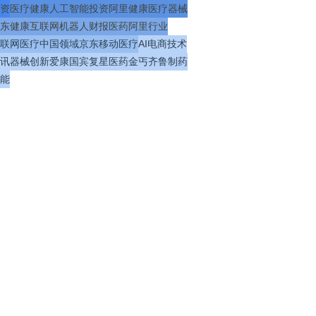
资
医疗
健康
人工智能
投资
阿里健康
医疗器械
东健康
互联网
机器人
财报
医药
阿里
行业
联网医疗
中国
领域
京东
移动医疗
AI
电商
技术
讯
器械
创新
爱康国宾
复星医药
金丐
齐鲁制药
能