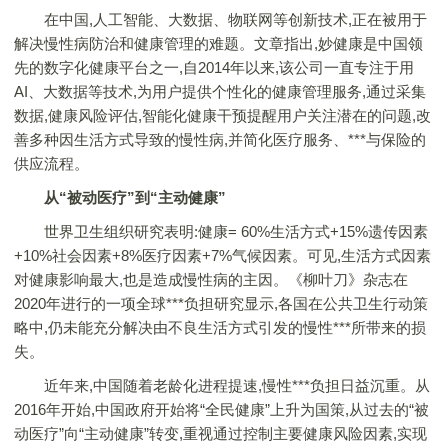
在中国,人工智能、大数据、物联网等创新技术,正在被用于
解决慢性病防治和健康管理的难题。文章指出,妙健康是中国领
先的数字化健康平台之一,自2014年以来,该公司一直专注于用
AI、大数据等技术,为用户提供个性化的健康管理服务,通过采集
数据,健康风险评估,智能化健康干预提醒用户关注潜在的问题,改
善多种因生活方式导致的慢性病,并简化医疗服务、***与保险的
供应流程。
从“被动医疗”到“主动健康”
世界卫生组织研究表明:健康= 60%生活方式+15%遗传因素
+10%社会因素+8%医疗因素+7%气候因素。可见,生活方式因素
对健康影响最大,也是造成慢性病的主因。《柳叶刀》杂志在
2020年进行的一项全球***负担研究显示,各国在公共卫生行动策
略中,仍未能充分解决由不良生活方式引发的慢性***所带来的损
失。
近年来,中国随着老龄化进程提速,慢性***负担日益沉重。从
2016年开始,中国政府开始将“全民健康”上升为国策,从过去的“被
动医疗”向“主动健康”转变,重视通过控制主要健康风险因素,实现