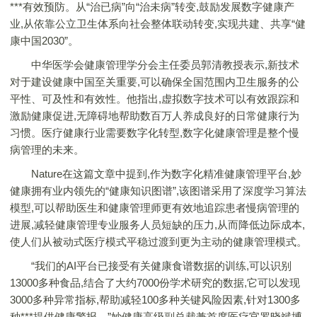
***有效预防。从“治已病”向“治未病”转变,鼓励发展数字健康产
业,从依靠公立卫生体系向社会整体联动转变,实现共建、共享“健
康中国2030”。
中华医学会健康管理学分会主任委员郭清教授表示,新技术
对于建设健康中国至关重要,可以确保全国范围内卫生服务的公
平性、可及性和有效性。他指出,虚拟数字技术可以有效跟踪和
激励健康促进,无障碍地帮助数百万人养成良好的日常健康行为
习惯。医疗健康行业需要数字化转型,数字化健康管理是整个慢
病管理的未来。
Nature在这篇文章中提到,作为数字化精准健康管理平台,妙
健康拥有业内领先的“健康知识图谱”,该图谱采用了深度学习算法
模型,可以帮助医生和健康管理师更有效地追踪患者慢病管理的
进展,减轻健康管理专业服务人员短缺的压力,从而降低边际成本,
使人们从被动式医疗模式平稳过渡到更为主动的健康管理模式。
“我们的AI平台已接受有关健康食谱数据的训练,可以识别
13000多种食品,结合了大约7000份学术研究的数据,它可以发现
3000多种异常指标,帮助减轻100多种关键风险因素,针对1300多
种***提供健康警报。”妙健康高级副总裁兼首席医疗官罗晓斌博