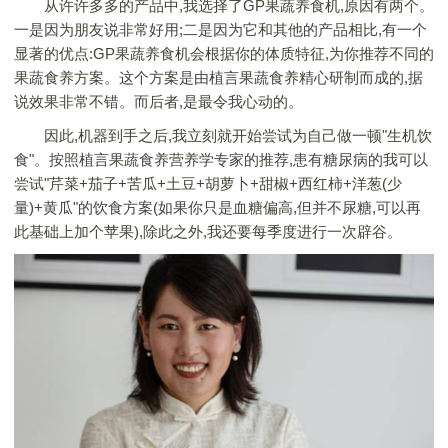
从许许多多的产品中,我选择了GP果蔬养食机,原因有两个。
一是因为朋友说非常好用;二是因为它和其他的产品相比,有一个
显著的优点:GP果蔬养食机会根据你的体质特征,为你推荐不同的
果蔬食养方案。这个方案是由植言果蔬食养精心研制而成的,据
说效果非常不错。而后者,是最令我心动的。
因此,机器到手之后,我立刻就开始尝试为自己做一顿"生机饮
食"。按照植言果蔬食养营养学专家的推荐,患有糖尿病的我可以
尝试"芹菜+茄子+苦瓜+土豆+胡萝卜+甜椒+西红柿+洋葱(少
量)+黄瓜"的饮食方案(如果你只是血糖偏高,但并不尿糖,可以再
此基础上加个苹果),除此之外,我还要每季度进行一次辟谷。