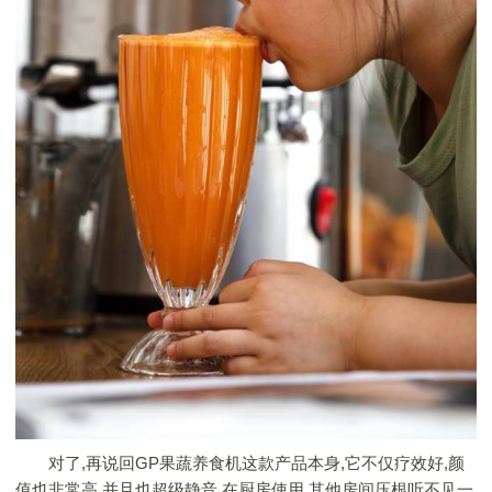
对了,再说回GP果蔬养食机这款产品本身,它不仅疗效好,颜
值也非常高,并且也超级静音,在厨房使用,其他房间压根听不见一