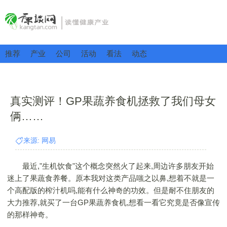
推荐
产业
公司
活动
看法
动态
真实测评！GP果蔬养食机拯救了我们母女
俩……
来源: 网易
最近,"生机饮食"这个概念突然火了起来,周边许多朋友开始
迷上了果蔬食养餐。原本我对这类产品嗤之以鼻,想着不就是一
个高配版的榨汁机吗,能有什么神奇的功效。但是耐不住朋友的
大力推荐,就买了一台GP果蔬养食机,想看一看它究竟是否像宣传
的那样神奇。