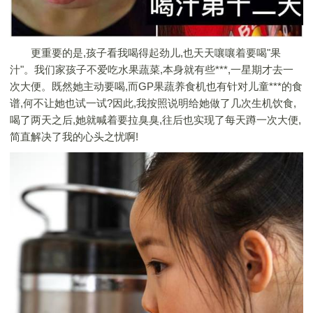
更重要的是,孩子看我喝得起劲儿,也天天嚷嚷着要喝"果
汁"。我们家孩子不爱吃水果蔬菜,本身就有些***,一星期才去一
次大便。既然她主动要喝,而GP果蔬养食机也有针对儿童***的食
谱,何不让她也试一试?因此,我按照说明给她做了几次生机饮食,
喝了两天之后,她就喊着要拉臭臭,往后也实现了每天蹲一次大便,
简直解决了我的心头之忧啊!