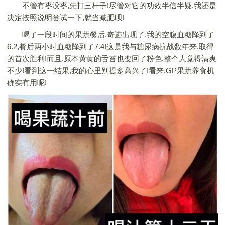
不管有枣没枣,先打三杆子!尽管对它的功效半信半疑,我还是
决定按照说明尝试一下,就当减肥呗!
喝了一段时间的果蔬餐后,奇迹出现了,我的空腹血糖降到了
6.2,餐后两小时血糖降到了7.4!这是我与糖尿病抗战数年来,取得
的首次胜利!而且,原本黄黄的舌苔也变回了粉色,整个人觉得清爽
不少!看到这一结果,我的心里别提多高兴了!看来,GP果蔬养食机
确实有用呢!