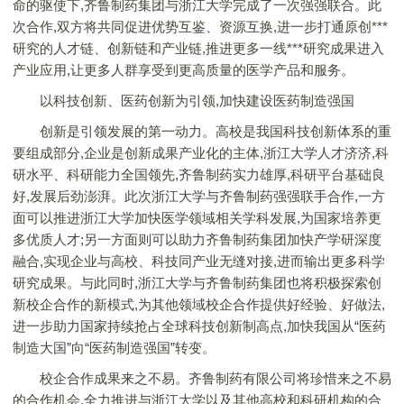
命的驱使下,齐鲁制药集团与浙江大学完成了一次强强联合。此
次合作,双方将共同促进优势互鉴、资源互换,进一步打通原创***
研究的人才链、创新链和产业链,推进更多一线***研究成果进入
产业应用,让更多人群享受到更高质量的医学产品和服务。
以科技创新、医药创新为引领,加快建设医药制造强国
创新是引领发展的第一动力。高校是我国科技创新体系的重
要组成部分,企业是创新成果产业化的主体,浙江大学人才济济,科
研水平、科研能力全国领先,齐鲁制药实力雄厚,科研平台基础良
好,发展后劲澎湃。此次浙江大学与齐鲁制药强强联手合作,一方
面可以推进浙江大学加快医学领域相关学科发展,为国家培养更
多优质人才;另一方面则可以助力齐鲁制药集团加快产学研深度
融合,实现企业与高校、科技同产业无缝对接,进而输出更多科学
研究成果。与此同时,浙江大学与齐鲁制药集团也将积极探索创
新校企合作的新模式,为其他领域校企合作提供好经验、好做法,
进一步助力国家持续抢占全球科技创新制高点,加快我国从“医药
制造大国”向“医药制造强国”转变。
校企合作成果来之不易。齐鲁制药有限公司将珍惜来之不易
的合作机会,全力推进与浙江大学以及其他高校和科研机构的合