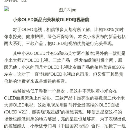
小米
OLED
新品完美释放
OLED
电视潜能
对于OLED电视，相信很多人都有所了解。比如100% 实时
像素控光、健康护眼、绿色环保等等。本次小米发布的新品包括
两大系列、三款产品，把OLED电视的优势进行完美呈现。
其中小米6 OLED共有55和65英寸两个版本;另外的一款则是
小米大师77”OLED电视。三款产品一经发布瞬间引爆全网，原
因无他，小米的同尺寸OLED电视比友商产品的价格普遍低30%
左右，这对于一直“觊觎”OLED电视出色画质、但又慑于其昂贵
价格的消费者来说是难得的福音。
虽然价格低了整整一个档次，但这并不意味着小米会在
OLED面板素质上作妥协。三款产品中最亮眼的要数第二代小米
大师OLED电视。这款电视采用目前行业最高端的OLED面板
(OLED V21)，能实现“观星级”的控黑表现。即使是星空这样的
场景也能做到黑的地方够黑，亮的星星也足够亮。为了表现出色
的控黑能力，小米还专门与《中国国家地理》合作，拍摄了一组