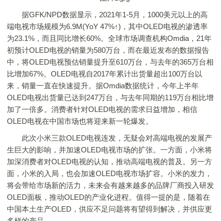
据GFK/NPD数据显示，2021年1-5月，1000美元以上的高
端电视市场规模为6.9M(YoY 47%↑)，其中OLED电视的渗透率
为23.1%，而且同比增长60%。全球市场调查机构Omdia，21年
初预计OLED电视的销量为580万台，而在最近发布的数据报告
中，将OLED电视预估销量提升至610万台，与去年的365万台相
比增加67%。OLED电视自2017年累计出货量超出100万台以
来，销量一直在快速提升。据Omdia数据统计，今年上半年
OLED电视出货量已达到247万台，与去年同期的119万台相比增
加了一倍多。消费者针对OLED电视的需求日益增加，相信
OLED电视在中国市场也将迎来新一轮爆发。
此次小米三款OLED电视连发，无疑会对高端电视的发展产
生巨大的影响，并加速OLED电视市场的扩张。一方面，小米将
加深消费者对OLED电视的认知，推动高端电视的普及。另一方
面，小米的入局，也会加速OLED电视市场扩容。小米的发力，
将会带给市场新的活力，未来会有越来越多的品牌厂商投入研发
OLED面板，推动OLED的产业化进程。值得一提的是，随着在
中国本土生产OLED，供应不足问题将有望得到解决，并供应更
多样的产品。