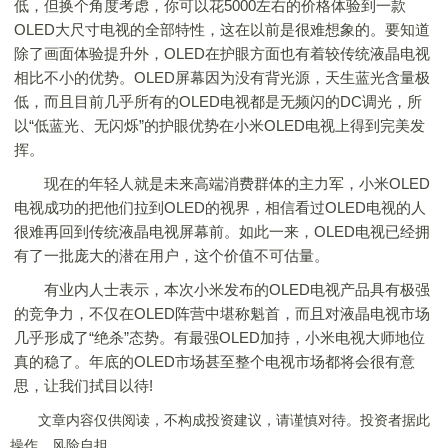
低，但换个角度考虑，你可以花5000左右的价格体验到一款
OLED大尺寸电视的全部特性，这在以前是很难想象的。要知道
除了画面体验提升外，OLED在护眼方面也有着较传统液晶电视
相比不小的优势。OLED屏幕因为没有背光源，天生蓝光含量极
低，而且目前几乎所有的OLED电视都是无频闪的DC调光，所
以“低蓝光、无闪烁”的护眼优势在小米OLED电视上得到完美发
挥。
现在的年轻人就是未来高端消费群体的主力军，小米OLED
电视成功的把他们拉到OLED的视界，相信看过OLED电视的人
很难再回到传统液晶电视屏幕前。如此一来，OLED电视已经拥
有了一批庞大的潜在用户，这个价值不可估量。
有业内人士表示，本次小米发布的OLED电视产品具有极强
的竞争力，不仅在OLED阵营中堪称魁首，而且对液晶电视市场
几乎形成了“绝杀”态势。有最强OLED加持，小米电视大师地位
真的稳了。年底的OLED市场甚至整个电视市场都将会很有意
思，让我们拭目以待!
文章内容仅供阅读，不构成投资建议，请谨慎对待。投资者据此
操作，风险自担。