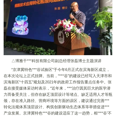
△博雅干***科技有限公司副总经理张磊博士主题演讲
“京津冀特色***谷试验区”于今年6月正式在滨海新区成立，
在本次论坛上正式挂牌。当前，“***谷”的建设已经写入天津市和
滨海新区“十四五”规划及2021年的政府工作报告重点任务中。张
磊在接受媒体采访时表示，“近年来，***治疗因其巨大的医学潜
力而备受关注，但存在缺乏顶层设计等堵点、缺乏适用人才等瓶
颈，存在准入路径、营商环境等方面的误区，建议通过完善***
转化法规体系顶层设计、构筑创新驱动生态体系等举措促进***
产业发展。京津冀特色***谷的建设适应了这一趋势，相‘***谷’不