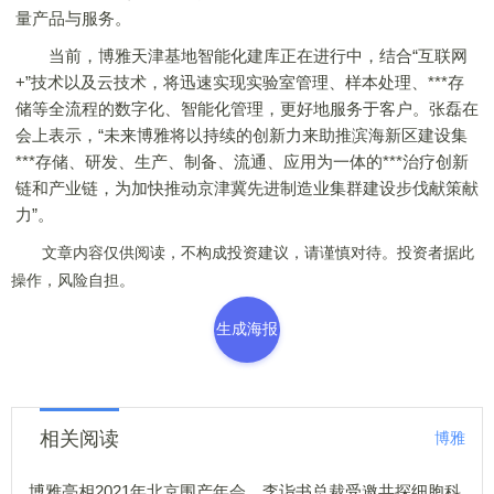
量产品与服务。
当前，博雅天津基地智能化建库正在进行中，结合“互联网
+”技术以及云技术，将迅速实现实验室管理、样本处理、***存
储等全流程的数字化、智能化管理，更好地服务于客户。张磊在
会上表示，“未来博雅将以持续的创新力来助推滨海新区建设集
***存储、研发、生产、制备、流通、应用为一体的***治疗创新
链和产业链，为加快推动京津冀先进制造业集群建设步伐献策献
力”。
文章内容仅供阅读，不构成投资建议，请谨慎对待。投资者据此
操作，风险自担。
生成海报
相关阅读
博雅
博雅亮相2021年北京围产年会，李诣书总裁受邀共探细胞科