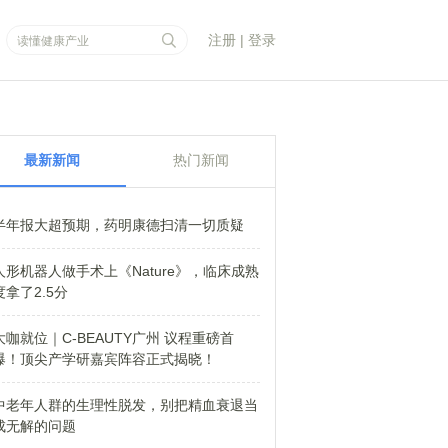
注册
|
登录
最新新闻
热门新闻
半年报大超预期，药明康德扫清一切质疑
人形机器人做手术上《Nature》，临床成熟
度拿了2.5分
大咖就位｜C-BEAUTY广州 议程重磅首
爆！顶尖产学研嘉宾阵容正式揭晓！
中老年人群的生理性脱发，别把精血衰退当
成无解的问题