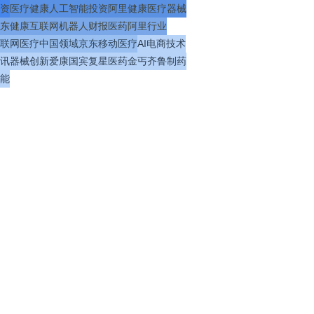
资
医疗
健康
人工智能
投资
阿里健康
医疗器械
东健康
互联网
机器人
财报
医药
阿里
行业
联网医疗
中国
领域
京东
移动医疗
AI
电商
技术
讯
器械
创新
爱康国宾
复星医药
金丐
齐鲁制药
能