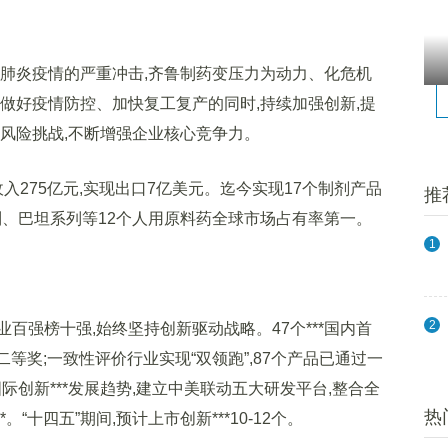
肺炎疫情的严重冲击,齐鲁制药变压力为动力、化危机
做好疫情防控、加快复工复产的同时,持续加强创新,提
风险挑战,不断增强企业核心竞争力。
入275亿元,实现出口7亿美元。迄今实现17个制剂产品
推
列、巴坦系列等12个人用原料药全球市场占有率第一。
1
2
强榜十强,始终坚持创新驱动战略。47个***国内首
二等奖;一致性评价行业实现“双领跑”,87个产品已通过一
际创新***发展趋势,建立中美联动五大研发平台,整合全
热
*。“十四五”期间,预计上市创新***10-12个。