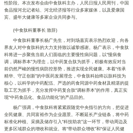
性阶段。本次发布会由中食肽科主办，人民日报人民周刊，中国
食品报河北记者站、河北经济报等行业多家媒体，以及爱康国
宾、盛年大健康等多家企业共同参与。
(中食肽科董事长 致辞)
中食肽科董事长杨广先生，对到场嘉宾表示热烈欢迎，向各
界友人对中食肽科的大力支持致以诚挚感谢。杨广表示，中食肽
科将进一步聚焦当前人们面临的主要慢性病问题，以“慢病食
调，调标养本”为理念，以中药复合肽为抓手，积极有效应对当
前仍然严峻的慢性病防控形势，推进实现全民健康。本着“传承
精华、守正创新”的中医药发展理念，中食肽科始终以肽科技为
核心，以科学的中药配伍、严选的药食同源中药食材及精湛的提
取工艺为抓手，充分发挥中药复合肽“调标养本”的作用，真正实
现“中药食品化、食品功能化”的产品目的。
杨广强调，中食肽科将紧紧跟随党中央指引的方向，把促进
全民健康、共同富裕作为企业愿景。不断延长产业链条，将中药
标准化种植、采摘及储存引入“科技助农”这一环节，带动周边及
更多区域群众的增收和就业。将“带动群众增收”和“保证人民健