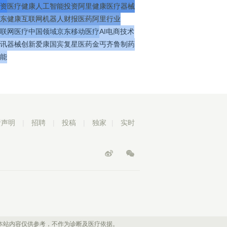
资
医疗
健康
人工智能
投资
阿里健康
医疗器械
东健康
互联网
机器人
财报
医药
阿里
行业
联网医疗
中国
领域
京东
移动医疗
AI
电商
技术
讯
器械
创新
爱康国宾
复星医药
金丐
齐鲁制药
能
责声明
|
招聘
|
投稿
|
独家
|
实时
本站内容仅供参考，不作为诊断及医疗依据。