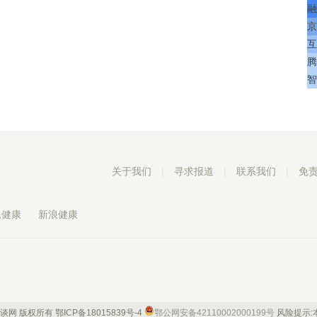
融
京
互
腾
智
关于我们
|
寻求报道
|
联系我们
|
免
民健康
新浪健康
 康谈网 版权所有
鄂ICP备18015839号-4
鄂公网安备42110002000199号
风险提示: