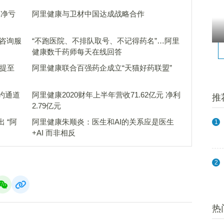
年净亏
阿里健康与卫材中国达成战略合作
师咨询服
“不跑医院、不排队取号、不记得药名”…阿里
健康数千药师每天在线回答
额提至
阿里健康联合百强药企成立“天猫好药联盟”
约通道
阿里健康2020财年上半年营收71.62亿元 净利
推
2.79亿元
 “阿
阿里健康朱顺炎：医生和AI的关系应是医生
1
+AI 而非相反
2
热