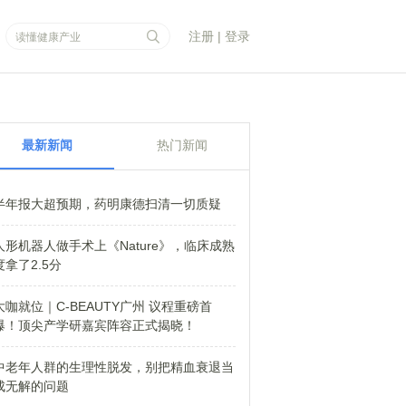
注册
|
登录
最新新闻
热门新闻
半年报大超预期，药明康德扫清一切质疑
人形机器人做手术上《Nature》，临床成熟
度拿了2.5分
大咖就位｜C-BEAUTY广州 议程重磅首
爆！顶尖产学研嘉宾阵容正式揭晓！
中老年人群的生理性脱发，别把精血衰退当
成无解的问题