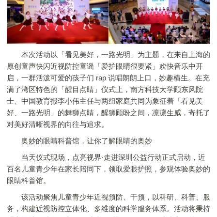
本次活动以「看见美好，一路光明」为主题，在来自上海的
原创童声快闪近视防控童谣「爱护眼睛很要紧」欢快音乐中开
启，一群活泼可爱的孩子们 rap 说唱朗朗上口，妙趣横生。在充
满了湾区特色的「醒目点睛」仪式上，南方科技大学顾东风院
士、中国教育报李小伟主任与两组家庭共同为象征着「看见美
好、一路光明」的舞狮点睛，醒狮顾盼之间，凛凛生威，寄托了
对美好清晰视界的向往与追求。
奥妙的眼睛科普馆，让你了解眼睛的奥妙
当天仪式现场，点亮视界·走进深圳公益行动正式启动，近
百名儿童青少年在家长陪同下，领取爱眼护照，参观体验奥妙的
眼睛科普馆。
该活动聚焦儿童青少年近视预防、干预，以科研、科普、服
务，构建近视防控立体化、多维度的科学服务体系。活动将秉持