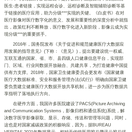
医生-患者链接，实现远程会诊、远程诊断及智能辅助诊断等基
于链接的医疗应用，助力分级***实现的关键。《白皮书》在对
医疗影像对医疗数字化的意义、发展和重要性的深度分析中就指
出，政策红利不断释放，医疗数字化进入新阶段，影像云成为实
现分级***的重要抓手。
2016年，国务院发布《关于促进和规范健康医疗大数据应
用发展的指导意见》(下称：《意见》)，提出要建设统一权威、
互联互通的国家、省、市、县四级人口健康信息平台，实现部
门、区域、行业间数据开放融合、共建共享，为打造健康中国提
供有力支撑。2018年，国家卫生健康委员会更发布《国家健康
医疗大数据标准、安全和服务管理办法(试行)》明确由国家卫健
委负责建立健康医疗大数据开放共享机制，进一步为医疗数据共
享指明了落地执行方向。
在硬件方面，我国许多医院建设了PACS(Picture Archiving
and Communication Systems，影像归档和通信系统)系统，解
决数字医学影像获取、显示、存储、传送和管理等问题，同时，
这也是对国家减碳政策的积极响应，因为，据BUREAU
VERITAS 2021年数据显示，相对于传统医用胶片腾讯云胶片碳