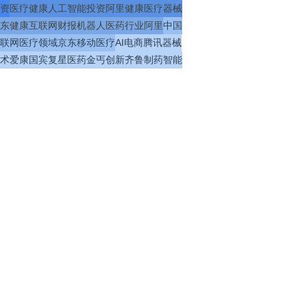
资
医疗
健康
人工智能
投资
阿里健康
医疗器械
东健康
互联网
财报
机器人
医药
行业
阿里
中国
联网医疗
领域
京东
移动医疗
AI
电商
腾讯
器械
术
爱康国宾
复星医药
金丐
创新
齐鲁制药
智能