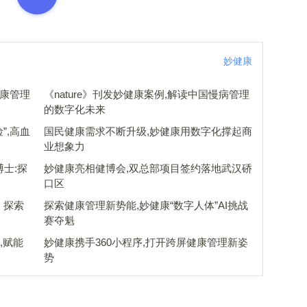
妙健康
《nature》刊发妙健康案例,解读中国慢病管理
的数字化未来
”,高血
国民健康需求不断升级,妙健康用数字化撑起商
业想象力
博士:探
妙健康亮相健博会,双总部项目签约落地武汉硚
口区
：探索
探索健康管理新势能,妙健康“数字人体”AI挑战
赛夺魁
,赋能
妙健康携手360小程序,打开跨屏健康管理新姿
势