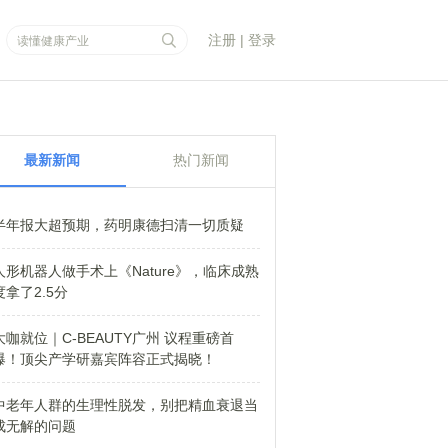
注册
|
登录
最新新闻
热门新闻
半年报大超预期，药明康德扫清一切质疑
人形机器人做手术上《Nature》，临床成熟
度拿了2.5分
大咖就位｜C-BEAUTY广州 议程重磅首
爆！顶尖产学研嘉宾阵容正式揭晓！
中老年人群的生理性脱发，别把精血衰退当
成无解的问题