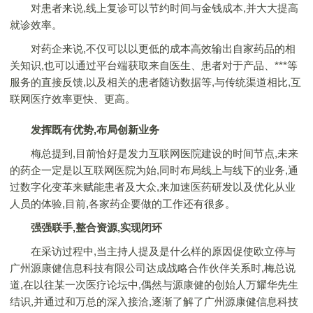
对患者来说,线上复诊可以节约时间与金钱成本,并大大提高
就诊效率。
对药企来说,不仅可以以更低的成本高效输出自家药品的相
关知识,也可以通过平台端获取来自医生、患者对于产品、***等
服务的直接反馈,以及相关的患者随访数据等,与传统渠道相比,互
联网医疗效率更快、更高。
发挥既有优势,布局创新业务
梅总提到,目前恰好是发力互联网医院建设的时间节点,未来
的药企一定是以互联网医院为始,同时布局线上与线下的业务,通
过数字化变革来赋能患者及大众,来加速医药研发以及优化从业
人员的体验,目前,各家药企要做的工作还有很多。
强强联手,整合资源,实现闭环
在采访过程中,当主持人提及是什么样的原因促使欧立停与
广州源康健信息科技有限公司达成战略合作伙伴关系时,梅总说
道,在以往某一次医疗论坛中,偶然与源康健的创始人万耀华先生
结识,并通过和万总的深入接洽,逐渐了解了广州源康健信息科技