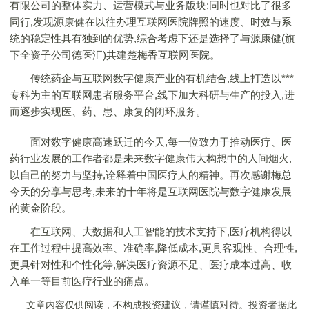
有限公司的整体实力、运营模式与业务版块;同时也对比了很多
同行,发现源康健在以往办理互联网医院牌照的速度、时效与系
统的稳定性具有独到的优势,综合考虑下还是选择了与源康健(旗
下全资子公司德医汇)共建楚梅香互联网医院。
传统药企与互联网数字健康产业的有机结合,线上打造以***
专科为主的互联网患者服务平台,线下加大科研与生产的投入,进
而逐步实现医、药、患、康复的闭环服务。
面对数字健康高速跃迁的今天,每一位致力于推动医疗、医
药行业发展的工作者都是未来数字健康伟大构想中的人间烟火,
以自己的努力与坚持,诠释着中国医疗人的精神。再次感谢梅总
今天的分享与思考,未来的十年将是互联网医院与数字健康发展
的黄金阶段。
在互联网、大数据和人工智能的技术支持下,医疗机构得以
在工作过程中提高效率、准确率,降低成本,更具客观性、合理性,
更具针对性和个性化等,解决医疗资源不足、医疗成本过高、收
入单一等目前医疗行业的痛点。
文章内容仅供阅读，不构成投资建议，请谨慎对待。投资者据此