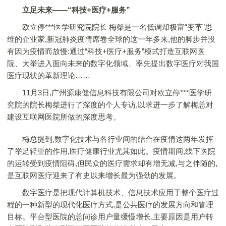
立足未来——“科技+医疗+服务”
欧立停***医学研究院院长 梅桀是一名低调却极富“变革”思
维的企业家,新冠肺炎疫情席卷全球的这一年多来,他的脚步并没
有因为疫情而放慢:通过“科技+医疗+服务”模式打造互联网医
院、大举进入面向未来的数字化领域、率先提出数字医疗对我国
医疗现状的革新理论……
11月3日,广州源康健信息科技有限公司对欧立停***医学研
究院的院长梅桀进行了深度的个人专访,以求进一步了解梅总对
建设互联网医院所做的深度思考。
梅总提到,数字化技术与各行业间的结合在疫情这两年发挥
了举足轻重的作用,医疗健康行业尤其如此。疫情期间,线下医院
的运转受到疫情阻碍,但民众的医疗需求却有增无减,与之伴随的,
是互联网医疗迎来了有史以来增长最为强劲的发展。
数字医疗是把现代计算机技术、信息技术应用于整个医疗过
程的一种新型的现代化医疗方式,是公共医疗的发展方向和管理
目标。平台型医院的总问诊用户量缓慢增长,主要原因是用户转