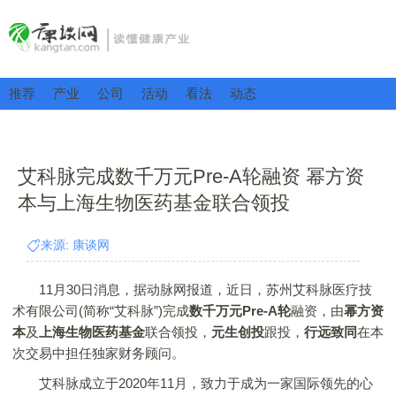
推荐
产业
公司
活动
看法
动态
艾科脉完成数千万元Pre-A轮融资 幂方资
本与上海生物医药基金联合领投
来源: 康谈网
11月30日消息，据动脉网报道，近日，苏州艾科脉医疗技
术有限公司(简称“艾科脉”)完成
数千万元Pre-A轮
融资，由
幂方资
本
及
上海生物医药基金
联合领投，
元生创投
跟投，
行远致同
在本
次交易中担任独家财务顾问。
艾科脉成立于2020年11月，致力于成为一家国际领先的心