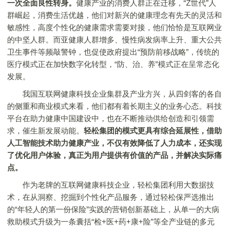
一次全面良性转身。
健康产业的消费人群正在迁移，“Z世代”人
群崛起，消费生活优越，他们对新兴的健康理念有先天的灵活和
敏感性，高度个性化的健康需求需要对接，他们恰恰是互联网业
的中坚人群。而亚健康人群增多、慢性病发病率上升、重大公共
卫生事件等频敲警钟，也促使政府提出“预防前移战略”，传统的
医疗模式正在加快数字化转型，“防、治、养”模式正在呈常态化
发展。
我国互联网健康科技企业集群及产业方兴，从四剑客的各自
的侧重和商业模式来看，他们都有着长期主义的业务心态。科技
平台在助力健康中国建设中，也在不断推动供给创造和引领需
求，催生新发展动能。
轻松集团的模式更具有综合延展性，借助
人工智能技术助力健康产业，不仅有效降低了人力成本，还实现
了优化用户体验，真正为用户提供有价值的产品，并解决实际痛
点。
作为老牌的互联网健康科技企业，轻松集团利用大数据技
术，在从洞察、挖掘到个性化产品服务，通过轻松保严选推出
的“年轻人的第一份保险”实践的营销创新基础上，从单一的大病
救助模式升级为一条囊括“检+医+药+康+险”等全产业链的多元