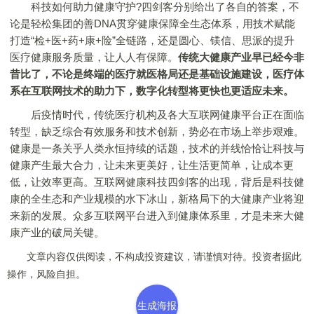
科技如何助力健康守护?四剑客分别给出了各自的答案，不
论是轻松集团的善DNA贯穿健康保障全生态体系，用技术赋能
打造“检+医+药+康+险”全链路，还是圆心、镁信、思派的提升
医疗健康服务质量，让人人有保障。
传统大健康产业早已经今非
昔比了，不论是终端的医疗就医格局还是基础设施建设，医疗体
系在互联网技术的助力下，数字化转型将更快也更适应未来。
后疫情时代，传统医疗机构及各大互联网健康平台正在面临
转型，缺乏综合有效服务和技术创新，势必在市场上举步艰难。
健康是一条关乎人类永恒持续的话题，技术的并线恰恰让科技与
健康产生最大合力，让未来更美好，让生活更简单，让成本更
低，让效率更高。互联网健康科技四剑客的出现，背后是科技健
康的全生态和产业规模的水下冰山，新格局下的大健康产业将迎
来新的发展。众多互联网平台进入到健康体系里，才是未来大健
康产业的破局关键。
文章内容仅供阅读，不构成投资建议，请谨慎对待。投资者据此
操作，风险自担。
生成海报