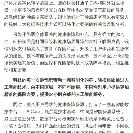
疗体系数字化转型的路上。圆心科技打通了院内和院外就医场
景，让更多的患者可以充分在医疗体系外享受便宜高效的服务。
思派组织的肿瘤专家团队，则让他们对于肿瘤患者可以有更深入
的接触，大数据等技术方式可以强化对案例病程的监督和分析。
保险作为医疗体系外的健康保障和补充，具有强大的弥合
性，轻松集团是打通保险和健康场景屏障的首批互联网成员，镁
信则从支付场景入手贯穿了保险产品，升级了用户体验和生态体
系的建设。技术与健康产业的关系形同兄弟，技术靠医疗和保险
场景实现其价值，而医疗和保险借助技术成功降本增效，相互推
动相互需要。
科技的每一次跳动都带动一颗智能化的芯，轻松集团通过人
工智能技术，向不同区域、不同年龄层、不同性别用户提供更加
精准的保险方案，提供24小时在线的人工智能服务。
同时，整合用户需求与健康保障资源，打造了一整套智能数
据中台——AICare，底层是技术基础，中间是智能资源系统，
最上层是业务线。数据中台可根据实际应用场景不断灵活组合，
抽取下面模块，为用户匹配相应的资源，满足不同年龄、不同收
入群体的真实健康需求，把保险产品更加紧密地与医疗、医药、