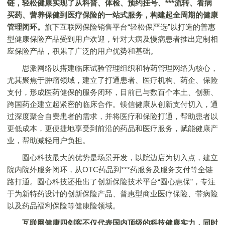
链，轻松健康实现了从科普、体检、预约挂号、***流转、看病
买药、营养保健到医疗保险的一站式服务，构建起全周期的健康
管理闭环。
旗下互联网保险销售平台“轻松保严选”以打造的普惠
型健康保险产品受到用户欢迎，针对大病及慢病患者推出定制相
应保险产品，积累了广泛的用户优势和基础。
思派网络以搭建临床试验管理组织和特药管理网络为核心，
尤其聚焦于肿瘤领域，建立了打通患者、医疗机构、药企、保险
支付，形成医药健保的服务闭环，目前已与数百个本土、创新、
跨国药企建立起紧密的临床合作。镁信健康从创新支付切入，通
过深度聚合自费患者的需求，并将医疗和保险打通，帮助患者以
更低成本，更便捷地享受到前沿的药品和医疗服务，赋能健康产
业，帮助减轻用户负担。
圆心科技最大的优势是场景开发，以院边店为切入点，建立
院内院外服务闭环，从OTC药品到***药服务及服务支付等全链
路打通。圆心科技还推出了创新保险技术平台“圆心惠保”，专注
于为新特药设计的创新保险产品、普惠型商业医疗保险、带病险
以及药品福利保险等健康险领域。
互联网健康四剑客不仅代表国内顶级的科技健康实力，同时