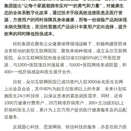
集团提出“让每个家庭都拥有应对***的勇气和力量”，对健康生
态的全体系数字化改革，通过技术手段高效连接医患及医疗资
源，方便用户的同时保障其身体健康，而每一份保险产品则体现
未病先预理念，灵活性普惠式产品设计丰富用户定向选择，提升
效率的同时降低投保成本。
轻松集团在聚焦公众健康保障领域战略下，积极构建医联体
业务联动的新型互联网医院，聚焦单病种领域，成立朵尔互联网
医院。朵尔互联网医院衔接全国32省315城50%的三甲医院资
源，与1000+医院项目对接延展，与600+医院网络形成联盟，和
400+一线肝病感染科医生展开合作。
目前，朵尔互联网医院已成功签约入驻3000余名医生在网
上出诊及会诊，其中80%为副主任医师以上的专家，未来计划实
施医生24小时排班，以保证患者的紧急就医需求。同时，还有
1000万健康付费用户，20万精准肝病用户，300+主治级别以上
肝病科医生入驻，累计为上百万用户提供医疗健康服务及药品配
送服务。
反观圆心科技、思派网络、镁信科技的服务，亦是在助力医