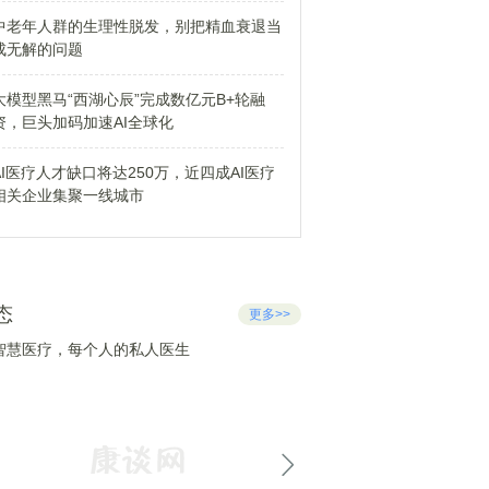
中老年人群的生理性脱发，别把精血衰退当
成无解的问题
大模型黑马“西湖心辰”完成数亿元B+轮融
资，巨头加码加速AI全球化
AI医疗人才缺口将达250万，近四成AI医疗
相关企业集聚一线城市
态
更多>>