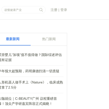
注册
|
登录
最新新闻
热门新闻
试管婴儿“加项”值不值得做？国际综述评估
现有证据
半年报大超预期，药明康德扫清一切质疑
人形机器人做手术上《Nature》，临床成熟
度拿了2.5分
大咖就位｜C-BEAUTY广州 议程重磅首
爆！顶尖产学研嘉宾阵容正式揭晓！