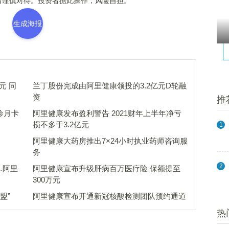
谨慎对待。投资者据此操作，风险自担。
生成海报
元 同
兰丁股份完成由阿里健康领投的3.2亿元D轮融
资
推
诊月卡
阿里健康发布盈利警告 2021财年上半年净亏
损不多于3.2亿元
1
阿里健康大药房推出7×24小时执业药师咨询服
务
2
…阿里
阿里健康宣布升级肝病百万医疗险 保额提至
300万元
盟”
阿里健康宣布开通新冠核酸检测团队预约通道
热