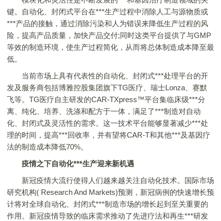
键。自动化、封闭式平台在***生产过程中消除人工与源物质或
***产品的接触，通过消除污染和人为错误来降低生产过程的风
险，提高产品质量，加快产品交付;同时这类平台提供了与GMP
等效的制造环境，使生产过程简化，从而将总体制造成本降至最
低。
当前市场上具有代表性的自动化、封闭式***处理平台的开
发及服务商包括博雅控股集团旗下TG医疗、瑞士Lonza、赛默
飞等。TG医疗自主研发的CAR-TXpress™平台集临床级***分
离、纯化、培养、洗涤和配方于一体，满足了***制造对自动
化、封闭式及灵活性的需求。这一技术平台能够显著减少***处
理的时间，提高***回收率，并有望将CAR-T和其他***及基因疗
法的制造成本降低70%。
疫情之下自动化***生产迎来新机遇
新冠疫情大流行使得人们越来越关注自动化技术。国际市场
研究机构( Research And Markets)预测，新冠病例的快速增长预
计将对全球自动化、封闭式***制造市场的增长起到至关重要的
作用。新冠疫情导致的临床需求推动了先进疗法和再生***研发