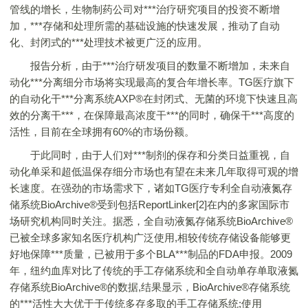
管线的增长，生物制药公司对***治疗研究项目的投资不断增
加，***存储和处理所需的基础设施的快速发展，推动了自动
化、封闭式的***处理技术被更广泛的应用。
报告分析，由于***治疗研发项目的数量不断增加，未来自
动化***分离细分市场将实现最高的复合年增长率。TG医疗旗下
的自动化干***分离系统AXP®在封闭式、无菌的环境下快速且高
效的分离干***，在保障最高浓度干***的同时，确保干***高度的
活性，目前在全球拥有60%的市场份额。
于此同时，由于人们对***制剂的保存和分类日益重视，自
动化单采和超低温保存细分市场也有望在未来几年取得可观的增
长速度。在强劲的市场需求下，诸如TG医疗专利全自动液氮存
储系统BioArchive®受到包括ReportLinker[2]在内的多家国际市
场研究机构同时关注。据悉，全自动液氮存储系统BioArchive®
已被全球多家知名医疗机构广泛使用,相较传统存储设备能够更
好地保障***质量，已被用于多个BLA***制品的FDA申报。2009
年，纽约血库对比了传统的手工存储系统和全自动单存单取液氮
存储系统BioArchive®的数据,结果显示，BioArchive®存储系统
的***活性大大优于于传统多存多取的手工存储系统;使用