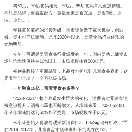
与60后、70后爸妈相比，90后、95后爸妈育儿更加精细。
不只是品牌，更看重配方：微量元素是否充足，是否0糖、少
油、少盐......
年轻宝爸宝妈的消费升级，为市场创造了巨大机会，创业
者、资本也伺机而动。尤其2020年以来，婴童食品行业体现的
尤为明显。
今年，可谓是婴童食品行业爆发的一年，国内婴幼儿辅食市
场年均增速保持在10%以上，市场规模接近500亿元。
初创品牌接连不断融资，老品牌也扩张到儿童食品赛道，这
届宝宝们吃出了一个万亿级市场。
一年融资15亿，宝宝零食有多香？
“2020-2021年整个赛道发生巨大的变化，消费者对零辅食消
费意识提升，消费比重也不断增大。从增速来看，2020与2021
年全年增速能达到60%甚至更高，市场规模在千亿元。”
米小芽创始人肖波向观潮新消费(ID：TideSight)分析称，“而
在2016-2017年，儿童食品市场体量却不到现在的1/2。”