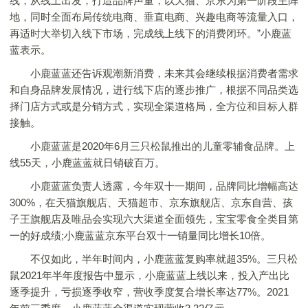
线，从线上出发，打造品牌声量，以天猫、京东为第一阶段主阵
地，同时全面布局传统电商、垂直电商、兴趣电商等流量入口，
再适时大举切入线下市场，完成线上线下的消费闭环。”小鹿蓝
蓝表示。
小鹿蓝蓝还告诉观潮新消费，未来其会继续根据消费者需求
和自身品牌发展情况，进行线下店的逐步推广，根据不同品类选
择门店方式或是分销方式，实现全渠道格局，全方位和目标人群
接触。
小鹿蓝蓝是2020年6月三只松鼠推出的儿童零辅食品牌。上
线55天，小鹿蓝蓝就日销破百万。
小鹿蓝蓝负责人透露，今年双十一期间，品牌同比增幅高达
300%，在天猫旗舰店、天猫超市、京东旗舰店、京东自营、孩
子王旗舰店及唯品会实现六大渠道全面领先，宝宝零食全类目第
一的好成绩;小鹿蓝蓝京东平台双十一销量同比增长10倍。
不仅如此，半年时间内，小鹿蓝蓝复购率就超35%。三只松
鼠2021年半年度报告中显示，小鹿蓝蓝上线以来，投入产出比
逐季提升，亏损逐季收窄，营收季度复合增长率达77%。2021