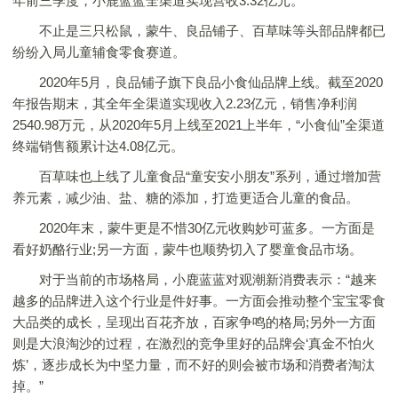
年前三季度，小鹿蓝蓝全渠道实现营收3.32亿元。
不止是三只松鼠，蒙牛、良品铺子、百草味等头部品牌都已
纷纷入局儿童辅食零食赛道。
2020年5月，良品铺子旗下良品小食仙品牌上线。截至2020
年报告期末，其全年全渠道实现收入2.23亿元，销售净利润
2540.98万元，从2020年5月上线至2021上半年，“小食仙”全渠道
终端销售额累计达4.08亿元。
百草味也上线了儿童食品“童安安小朋友”系列，通过增加营
养元素，减少油、盐、糖的添加，打造更适合儿童的食品。
2020年末，蒙牛更是不惜30亿元收购妙可蓝多。一方面是
看好奶酪行业;另一方面，蒙牛也顺势切入了婴童食品市场。
对于当前的市场格局，小鹿蓝蓝对观潮新消费表示：“越来
越多的品牌进入这个行业是件好事。一方面会推动整个宝宝零食
大品类的成长，呈现出百花齐放，百家争鸣的格局;另外一方面
则是大浪淘沙的过程，在激烈的竞争里好的品牌会‘真金不怕火
炼’，逐步成长为中坚力量，而不好的则会被市场和消费者淘汰
掉。”