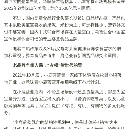
着巨大的想象空间。华映资本曾估算，儿童零食市场规模有望在
2023年达到210亿美元，约合1500亿元人民币。
不过，国内婴童食品行业头部长期被进口品牌占据，产品也
基本以欧美宝宝喜欢的果泥、米粉为主，可选择性少，营养补充
也不够完善。国内中式辅食市场存在大量空白，急需适合中国宝
宝体质和饮食习惯的专业婴童食品品牌。
随着二胎政策以及90后父母对儿童健康营养饮食需求的增
加和重视，婴童食品赛道中，势必会有新国货品牌突出重围。
老品牌争相入局，“占领”智世代的胃
2021年10月底，小鹿蓝蓝第一家线下体验店在松鼠小镇落
地开业，这意味着小鹿蓝蓝开始启动线下布局计划。
在小鹿蓝蓝店内，不论是场景设计还是货架高度，都是为宝
宝量身打造。适合宝宝出入的小门、可爱的试吃餐桌，以及儿童
版购物车等元素，为宝宝提供了有吃、有玩、有购物的多元化服
务。
“小鹿蓝蓝既定的结构性规划中，便是以‘体验+销售’为主