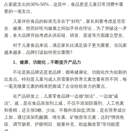
占家庭支出的30%-50%，这其中，食品更是儿童日常消费中重
要的一项支出。
儿童评价食品的标准无非在于“好吃”，家长则要考虑是否安
全、健康。然而好吃与健康之间似乎存在悖论，为了突破这一矛
盾，各大品牌开始考虑从供应链、研发、渠道等方面建立壁垒。
对于儿童食品来说，满足家长比满足孩子更为重要。当玩家
越来越多，品牌们该如何突出重围?
1、
健康、功能化，不断提升产品力
不论是新品牌还是老品牌，都将健康化、功能化作为创新的
出发点。特别是儿童与成人所需要的营养元素含量有所不同，每
一毫克微量元素的精准把握成了企业纷纷发力的重点。
在产品研发上，儿童零食品牌一边做“加法”，一边做“减
法”。减，是在食品添加剂上减，不仅不添加防腐剂、人工色素
和香精，还主张0糖、少油、不额外添加盐;而加，是在营养成分
上加，通过添加乳酸菌、维生素、矿物质等元素，达到“增强免
疫、调节肠胃、护眼明目、能量补充、助益脑发育”等功能需