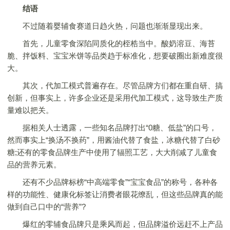
结语
不过随着婴辅食赛道日趋火热，问题也渐渐显现出来。
首先，儿童零食深陷同质化的桎梏当中。酸奶溶豆、海苔
脆、拌饭料、宝宝米饼等品类趋于标准化，想要破圈出新难度很
大。
其次，代加工模式普遍存在。尽管品牌方们都在重自研、搞
创新，但事实上，许多企业还是采用代加工模式，这导致生产质
量难以把关。
据相关人士透露，一些知名品牌打出“0糖、低盐”的口号，
然而事实上“换汤不换药”，用酱油代替了食盐，冰糖代替了白砂
糖;还有的零食品牌生产中使用了辐照工艺，大大削减了儿童食
品的营养元素。
还有不少品牌标榜“中高端零食”“宝宝食品”的称号，各种各
样的功能性、健康化标签让消费者眼花缭乱，但这些品牌真的能
做到自己口中的“营养”?
爆红的零辅食品牌只是乘风而起，但品牌溢价远赶不上产品