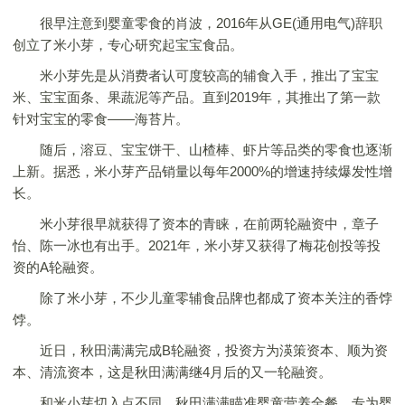
很早注意到婴童零食的肖波，2016年从GE(通用电气)辞职
创立了米小芽，专心研究起宝宝食品。
米小芽先是从消费者认可度较高的辅食入手，推出了宝宝
米、宝宝面条、果蔬泥等产品。直到2019年，其推出了第一款
针对宝宝的零食——海苔片。
随后，溶豆、宝宝饼干、山楂棒、虾片等品类的零食也逐渐
上新。据悉，米小芽产品销量以每年2000%的增速持续爆发性增
长。
米小芽很早就获得了资本的青睐，在前两轮融资中，章子
怡、陈一冰也有出手。2021年，米小芽又获得了梅花创投等投
资的A轮融资。
除了米小芽，不少儿童零辅食品牌也都成了资本关注的香饽
饽。
近日，秋田满满完成B轮融资，投资方为渶策资本、顺为资
本、清流资本，这是秋田满满继4月后的又一轮融资。
和米小芽切入点不同，秋田满满瞄准婴童营养全餐，专为婴