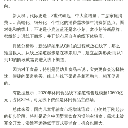
向。
新人群，代际更迭，Z世代崛起、中大童增量，二胎家庭消
费……高端化、细分化、个性化的消费需求催生消费新热点。面
对饱和的线上，不论是小鹿蓝蓝还是米小芽、窝小芽等新品牌，
都纷纷走进线下商场，并开始布局自有的线下体验店。
肖波分析称，新品牌如果从0到1的过程就放在线下，那么
难度很大。从线上渠道起步是在积累用户，建立品牌形象;而从1
到10的阶段就需要进入线下渠道。
因为对于食品，特别是婴幼儿食品来说，宝妈更多会选择快
速、便捷的渠道购买。线上与线下渠道是相互融合、相互促进
的。
有数据显示，2020年休闲食品线下渠道销售规模超10600亿
元，占比82%，可见线下依然是休闲食品主战场。
总体来看，国内儿童零辅食市场增速迅猛，但仍处于刚起步
的初步阶段。特别是适合中国婴童饮食习惯的主辅食，需求未被
完全开发，渗透率远远低于西式零辅食，机会也巨大。