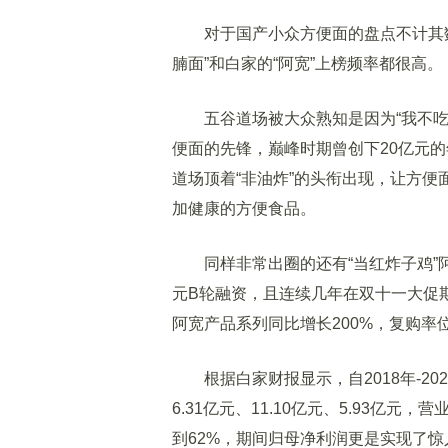
对于国产小众方便面的盘点不计其数，
腩面”和白家的“阿宽”上榜频率都很高。
五谷道场被大众熟知是因为“我不吃
便面的先锋，巅峰时期曾创下20亿元
道场顶着“非油炸”的头衔出现，让方
加健康的方便食品。
同样非常出圈的还有“当红炸子鸡”阿
元B轮融资，且连续几年在双十一大促期
阿宽产品系列同比增长200%，复购率
根据白家财报显示，自2018年-202
6.31亿元、11.10亿元、5.93亿元
到62%，期间归母净利润更是实现了惊