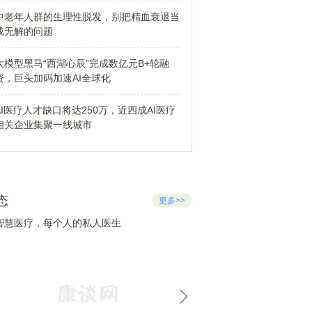
中老年人群的生理性脱发，别把精血衰退当
成无解的问题
大模型黑马“西湖心辰”完成数亿元B+轮融
资，巨头加码加速AI全球化
AI医疗人才缺口将达250万，近四成AI医疗
相关企业集聚一线城市
态
更多>>