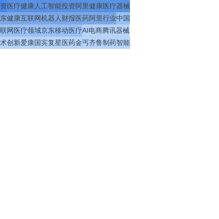
资
医疗
健康
人工智能
投资
阿里健康
医疗器械
东健康
互联网
机器人
财报
医药
阿里
行业
中国
联网医疗
领域
京东
移动医疗
AI
电商
腾讯
器械
术
创新
爱康国宾
复星医药
金丐
齐鲁制药
智能