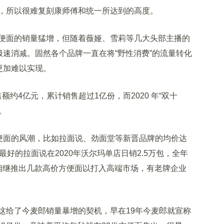
，所以很难复刻康师傅和统一所达到的高度。
面的销量猛增，但随着薇娅、雪莉等几大头部主播的
极速消减。固然各个品牌一直在将“野性消费”的流量转化
更加难以实现。
约4亿元，累计销售超过1亿份，而2020 年“双十
。
便面的风潮，比如拉面说、劲面堂等新晋品牌的均价达
好的拉面说在2020年沃尔玛单店日销2.5万包，全年
相继推出几款高价方便面以打入高端市场，有老牌企业
给了今麦郎销量暴增的契机，早在19年今麦郎就宣称