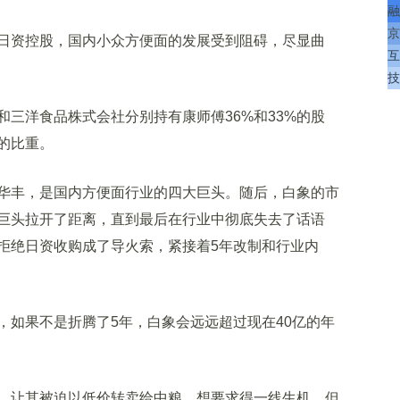
融
京
资控股，国内小众方便面的发展受到阻碍，尽显曲
互
技
洋食品株式会社分别持有康师傅36%和33%的股
的比重。
丰，是国内方便面行业的四大巨头。随后，白象的市
巨头拉开了距离，直到最后在行业中彻底失去了话语
拒绝日资收购成了导火索，紧接着5年改制和行业内
如果不是折腾了5年，白象会远远超过现在40亿的年
让其被迫以低价转卖给中粮，想要求得一线生机，但