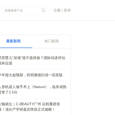
注册
|
登录
最新新闻
热门新闻
试管婴儿“加项”值不值得做？国际综述评估
现有证据
半年报大超预期，药明康德扫清一切质疑
人形机器人做手术上《Nature》，临床成熟
度拿了2.5分
大咖就位｜C-BEAUTY广州 议程重磅首
爆！顶尖产学研嘉宾阵容正式揭晓！