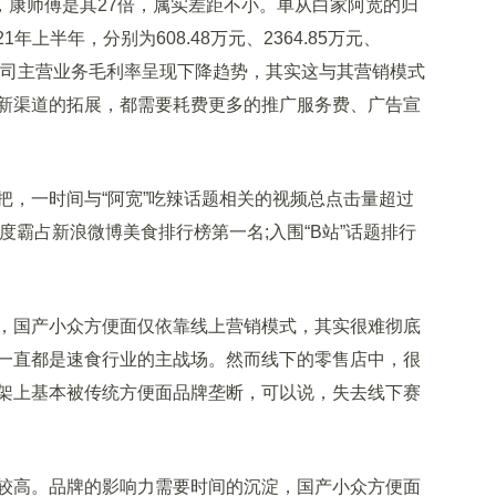
亿，康师傅是其27倍，属实差距不小。单从白家阿宽的归
21年上半年，分别为608.48万元、2364.85万元、
很明显公司主营业务毛利率呈现下降趋势，其实这与其营销模式
新渠道的拓展，都需要耗费更多的推广服务费、广告宣
，一时间与“阿宽”吃辣话题相关的视频总点击量超过
度一度霸占新浪微博美食排行榜第一名;入围“B站”话题排行
国产小众方便面仅依靠线上营销模式，其实很难彻底
一直都是速食行业的主战场。然而线下的零售店中，很
架上基本被传统方便面品牌垄断，可以说，失去线下赛
高。品牌的影响力需要时间的沉淀，国产小众方便面