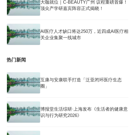
大咖就位｜C-BEAUTY广州 议程重磅首爆！
顶尖产学研嘉宾阵容正式揭晓！
AI医疗人才缺口将达250万，近四成AI医疗相
关企业集聚一线城市
热门新闻
互康与安康联手打造「泛亚闭环医疗生态
圈」
博报堂生活综研·上海发布《生活者的健康意
识与行为研究2026》