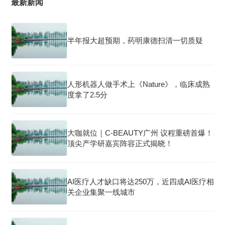
最新新闻
半年报大超预期，药明康德扫清一切质疑
人形机器人做手术上《Nature》，临床成熟
度拿了2.5分
大咖就位｜C-BEAUTY广州 议程重磅首爆！
顶尖产学研嘉宾阵容正式揭晓！
AI医疗人才缺口将达250万，近四成AI医疗相
关企业集聚一线城市