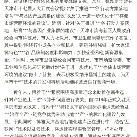
略、建设现代化经济体系的重要战略支撑。此前，张磊博士曾在
天津市十七届人大五次会议提出“关于推进‘***谷’行动方案落地，
培育***与基因产业集群的建议”以及“关于进一步优化干***存储
市场营商环境的建议”。近期，针对“关于推进‘***谷’行动方案落
地，培育***与基因产业集群的建议”，天津市滨海新区人民政府
经会同市科技局、市人力社保局、市卫生健康委研究作了答复，
其中提到“围绕行业龙头企业和机构，延链补链强链，扩大京津
冀特色“***谷”品牌知名度和影响力，加快企业和创新资源集
聚。” 同时，天津市卫健委经会同市科技局、市市场监管委、市
工业和信息化局研究后针对“关于进一步优化干***存储市场营商
环境的建议”做出了答复，表示积极采纳张磊博士的建议，为天
津市干***技术的开发和科研活动继续营造良好营商环境。
近年来，博雅干***紧紧围绕高质量理念来助推创新生态，
针对产业链上下游‘卡脖子’问题进行攻关。自2019年正式入驻天
津滨海新区以来，博雅干***持续以丰富的国际标准运营经验及
***治疗全产业链竞争优势带动当地***产业的标准化建设与发
展。于此同时，博雅天津基地智能化建库正在进行中，结合“互
联网+”技术以及云技术，将迅速实现实验室管理、样本处理、
***存储等全流程的数字化、智能化管理，通过在***和基因产业