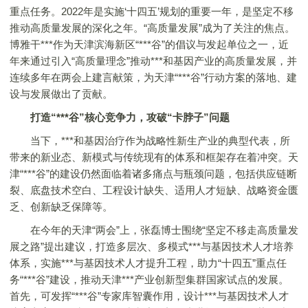
重点任务。2022年是实施‘十四五’规划的重要一年，是坚定不移
推动高质量发展的深化之年。“高质量发展”成为了关注的焦点。
博雅干***作为天津滨海新区“***谷”的倡议与发起单位之一，近
年来通过引入“高质量理念”推动***和基因产业的高质量发展，并
连续多年在两会上建言献策，为天津“***谷”行动方案的落地、建
设与发展做出了贡献。
打造“***谷”核心竞争力，攻破“卡脖子”问题
当下，***和基因治疗作为战略性新生产业的典型代表，所
带来的新业态、新模式与传统现有的体系和框架存在着冲突。天
津“***谷”的建设仍然面临着诸多痛点与瓶颈问题，包括供应链断
裂、底盘技术空白、工程设计缺失、适用人才短缺、战略资金匮
乏、创新缺乏保障等。
在今年的天津“两会”上，张磊博士围绕“坚定不移走高质量发
展之路”提出建议，打造多层次、多模式***与基因技术人才培养
体系，实施***与基因技术人才提升工程，助力“十四五”重点任
务“***谷”建设，推动天津***产业创新型集群国家试点的发展。
首先，可发挥“***谷”专家库智囊作用，设计***与基因技术人才