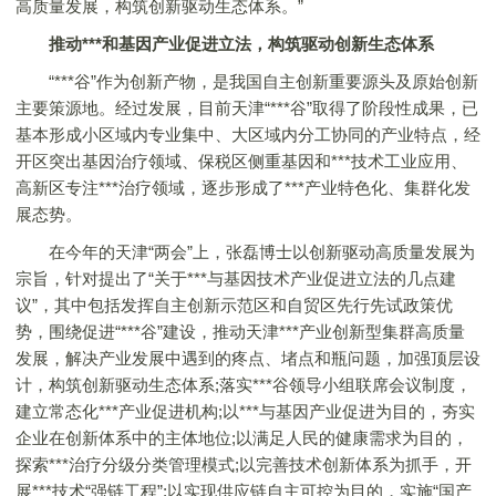
高质量发展，构筑创新驱动生态体系。”
推动***和基因产业促进立法，构筑驱动创新生态体系
“***谷”作为创新产物，是我国自主创新重要源头及原始创新
主要策源地。经过发展，目前天津“***谷”取得了阶段性成果，已
基本形成小区域内专业集中、大区域内分工协同的产业特点，经
开区突出基因治疗领域、保税区侧重基因和***技术工业应用、
高新区专注***治疗领域，逐步形成了***产业特色化、集群化发
展态势。
在今年的天津“两会”上，张磊博士以创新驱动高质量发展为
宗旨，针对提出了“关于***与基因技术产业促进立法的几点建
议”，其中包括发挥自主创新示范区和自贸区先行先试政策优
势，围绕促进“***谷”建设，推动天津***产业创新型集群高质量
发展，解决产业发展中遇到的疼点、堵点和瓶问题，加强顶层设
计，构筑创新驱动生态体系;落实***谷领导小组联席会议制度，
建立常态化***产业促进机构;以***与基因产业促进为目的，夯实
企业在创新体系中的主体地位;以满足人民的健康需求为目的，
探索***治疗分级分类管理模式;以完善技术创新体系为抓手，开
展***技术“强链工程”;以实现供应链自主可控为目的，实施“国产