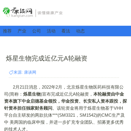
推荐
产业
公司
活动
看法
动态
烁星生物完成近亿元A轮融资
来源: 康谈网
2月21日消息，2022年2月，北京烁星生物医药科技有限公
司(简称：
烁星生物
)宣布完成近亿元A轮融资，
本轮融资由中金
资本旗下中金启德基金领投，华金投资、长安私人资本跟投，探
针资本担任独家财务顾问
。该轮资金将用于烁星生物基于VHH
平台自主研发的两款抗体***(SM3321，SM1542)的CMC生产及
中 美两国的临床申报，并进一步扩充专业团队、招募更多优秀
的技术人才。