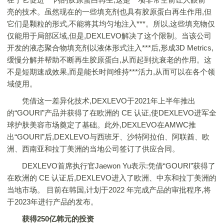
亮的技术。虽然现在的一些填充剂也具有胶原蛋白再生作用,但
它们是颗粒的形式,不能将其均匀地注入***。所以,这些填充物仅
仅能用于局部区域,但是,DEXLEVO解决了这个限制。当该公司
开发的液态聚合物填充剂以液体形式注入***后,形成3D Metrics,
缓慢分解并帮助不断再生胶原蛋白,从而起到抗衰老的作用。这
不是短期速成效果,而是能长时间维持***活力,从而可以在各个领
域使用。
凭借这一差异化技术,DEXLEVO于2021年上半年推出
的“GOURI”产品并获得了在欧洲的 CE 认证,使DEXLEVO进军全
球护肤美容市场奠定了基础。此外,DEXLEVO在AMWC推
出“GOURI”后,DEXLEVO与西班牙、沙特阿拉伯、阿联酋、欧
洲、西南亚和拉丁美洲的当地公司签订了供应合同。
DEXLEVO首席执行官Jaewon Yu表示:凭借“GOURI”获得了
在欧洲的 CE 认证后,DEXLEVO进入了欧洲、中东和拉丁美洲的
当地市场。 目前在韩国,计划于2022 年完成产品的审批程序,将
于2023年进行产品的发布。
获得250亿韩元的投资