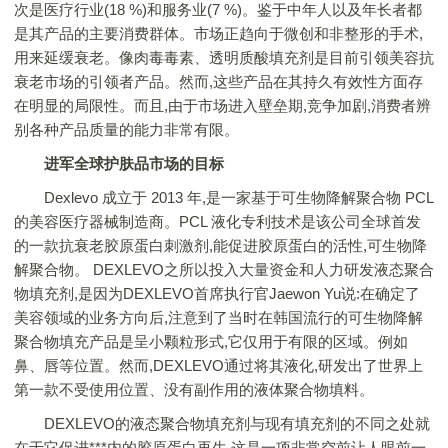
次是医疗行业(18 %)和服务业(7 %)。鉴于中年人以及年长者都
是其产品的主要消费群体。市场正趋向于微创和非整形的手术,
用来延缓衰老。像肉毒毒素、透明质酸填充剂是目前引领美容抗
衰老市场的引领者产品。然而,这些产品在其持久有效性方面存
在明显的局限性。而且,由于市场进入壁垒期,竞争加剧,消费者辨
别各种产品质量的能力非常有限。
进军全球护肤品市场的目标
Dexlevo 成立于 2013 年,是一家基于可生物降解聚合物 PCL
的美容医疗器械制造商。PCL 液化专利技术是该公司全球首发
的一款抗衰老胶原蛋白刺激剂,能促进胶原蛋白的活性,可生物降
解聚合物。 DEXLEVO之所以投入大量资金和人力研发液态聚合
物填充剂,是因为DEXLEVO首席执行官Jaewon Yu说:在确定了
美容领域的业务方向后,注意到了当时在韩国流行的可生物降解
聚合物填充产品是呈小颗粒形式,它仅用于有限的区域。例如
鼻、唇等位置。然而,DEXLEVO通过将其液化,研发出了世界上
第一款不受使用位置、没有副作用的液体聚合物填料。
DEXLEVO的液态聚合物填充剂与现有填充剂的不同之处就
在于它促进***内的胶原蛋白再生,这是一项非常空前让人眼前一