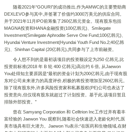
随着2021年“GOURI”的成功推出,作为AMWC的主要赞助商
DEXLEVO参与其中,并签署了价值约3000万美元的供应合同。
并于2021年11月IPO前筹集了260亿韩元资金。现有股东包括
MAGNA投资和HANA金融投资(100亿韩元)、Smilegate
Investment(Smilegate Aphrodite Serve One Fund;100亿韩元)、
Hyundai Venture Investment(Hyundai Youth Fund No.2;40亿韩
元)、Shinhan Capital (20亿韩元),共同参与了上市前融资。
令人想不到的是最初该项目的投资额设定为250 亿韩元,比
投资前标准(2018 年 B 轮 400 亿韩元)高出约 6 倍, 从Jaewon
You处得知主要原因是“最初的资金计划为200亿韩元,由于现有股
东对公司未来潜力的高度评价,积极的将投资增加至260亿韩元。
除了现有股东外,许多风险投资家和私募股权(PE)公司也表达了
投资意向,但仅现有股东就超过了计划投资。基于此,该项目暂且
排除外部投资。”
曾在 Samyang Corporation 和 Celltrion Inc工作过并有着丰
富经验的 Jaewon You 观察到,随着社会快速进入老龄化时代,医
美市场具有巨大潜力。Jaewon Yu表示:“在医药和生物领域,在财