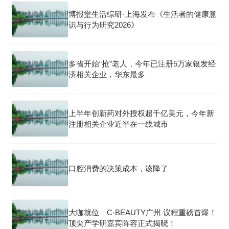
博报堂生活综研·上海发布《生活者的健康意
识与行为研究2026》
多省开始“抢”老人，今年已注册5万家银发经
济相关企业，华东最多
上半年创新药对外授权超千亿美元，今年新
注册相关企业近半在一线城市
口腔消费的决策成本，该降了
大咖就位｜C-BEAUTY广州 议程重磅首爆！
顶尖产学研嘉宾阵容正式揭晓！