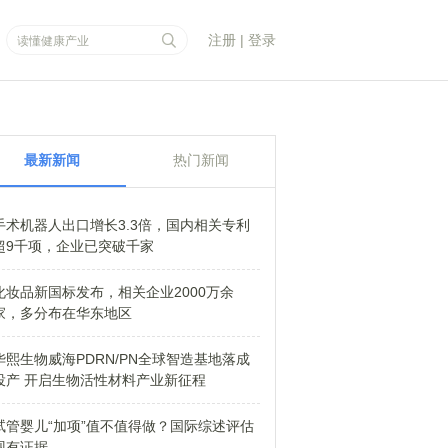
注册
|
登录
最新新闻
热门新闻
手术机器人出口增长3.3倍，国内相关专利
超9千项，企业已突破千家
化妆品新国标发布，相关企业2000万余
家，多分布在华东地区
华熙生物威海PDRN/PN全球智造基地落成
投产 开启生物活性材料产业新征程
试管婴儿“加项”值不值得做？国际综述评估
现有证据