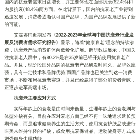
国内的抗衰老需求日益增长，并主要体现在面部抗衰(62.4%)和
内服抗衰(48.4%)两方面。在此背景下，国内的抗衰老产业得到
迅速发展，消费者逐渐认可国产品牌，为国产品牌发展提供了新
的可能。
艾媒咨询近期发布《
2022-2023年全球与中国抗衰老行业发
展及消费者需求研究报告
》显示，随着“健康衰老”理念的持续渗
透，抗衰老产品消费群体向低龄化扩展。调研数据显示，中国关
注抗衰老人群中，有80.2%是在35岁前已经开始使用抗衰老产
品。并且，现阶段国外品牌的抗衰老产品研发时间久、品牌效应
强，具有一定技术和品牌优势;而国产品牌也已关注到这一消费
市场，不断布局抗衰老赛道，并且已经赢得了部分消费者青睐，
正逐步进军高端市场。
抗衰老主要应对方式
实际年龄上的衰老是由时间来衡量，生理年龄上的衰老则与
体型外貌有关。目前在应对衰老方面已经不再一味地追求延长预
期寿命，而是追求健康养生的生活方式，使用抗衰护肤品或进行
医美来维持年轻的样貌，或食用抗衰保健品、运动健身等方式来
增强自身生理功能。