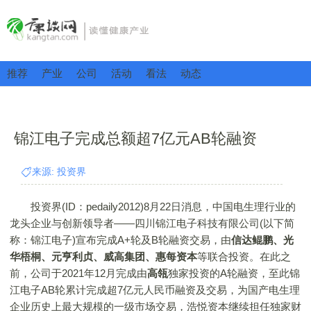
推荐
产业
公司
活动
看法
动态
锦江电子完成总额超7亿元AB轮融资
来源: 投资界
投资界(ID：pedaily2012)8月22日消息，中国电生理行业的
龙头企业与创新领导者——四川锦江电子科技有限公司(以下简
称：锦江电子)宣布完成A+轮及B轮融资交易，由
信达鲲鹏、光
华梧桐、元亨利贞、威高集团、惠每资本
等联合投资。在此之
前，公司于2021年12月完成由
高瓴
独家投资的A轮融资，至此锦
江电子AB轮累计完成超7亿元人民币融资及交易，为国产电生理
企业历史上最大规模的一级市场交易，浩悦资本继续担任独家财