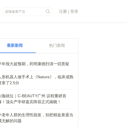
注册
|
登录
最新新闻
热门新闻
半年报大超预期，药明康德扫清一切质疑
人形机器人做手术上《Nature》，临床成熟
度拿了2.5分
大咖就位｜C-BEAUTY广州 议程重磅首
爆！顶尖产学研嘉宾阵容正式揭晓！
中老年人群的生理性脱发，别把精血衰退当
成无解的问题