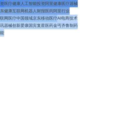
资
医疗
健康
人工智能
投资
阿里健康
医疗器械
东健康
互联网
机器人
财报
医药
阿里
行业
联网医疗
中国
领域
京东
移动医疗
AI
电商
技术
讯
器械
创新
爱康国宾
复星医药
金丐
齐鲁制药
能