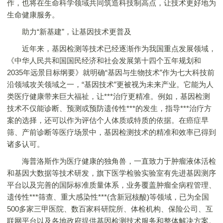
作，也将在生命科学领域共同筑造科技制高点，让技术更好地为
生命健康服务。
助力“新基建”，让基因技术更普及
近年来，基因检测等技术已经逐渐作为我国重点发展领域，
《中华人民共和国国民经济和社会发展第十四个五年规划和
2035年远景目标纲要》就明确“基因与生物技术”作为七大科技前
沿领域攻关领域之一，“基因技术”更被视为未来产业。它能为人
类医疗健康带来巨大福祉，让***治疗更精准。例如，基因检测
技术不仅能诊断、预测或预防遗传性***的发生，指导***治疗方
案的选择，还可以作为评估个人体质或特质的依据。在癌症早
筛、产前诊断等医疗场景中，基因检测技术的精准和效率已得到
诸多认可。
海普洛斯作为医疗健康的独角兽，一直致力于肿瘤液体活检
和基因大数据等技术研发，旗下医学检验实验室有先进基因测序
平台以及完善的国际标准质量体系，业务覆盖肿瘤全病程管理、
遗传性***筛查、重大感染性***(含新冠核酸)等领域，已为全国
500多家三甲医院、数百家科研院所、体检机构、保险公司、互
联网平台以及各地政府提供基因检测技术服务和整体解决方案。