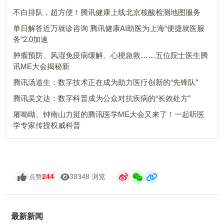
不白排队，超方便！腾讯健康上线北京核酸检测地图服务
单日解答近万就诊咨询 腾讯健康AI助医为上海“便捷就医服
务”2.0加速
肿瘤预防、风湿免疫病缓解、心梗急救……五位院士医生腾
讯ME大会揭秘新
腾讯汤道生：数字技术正在成为助力医疗创新的“先锋队”
腾讯吴文达：数字科普成为公众对抗疾病的“长效处方”
屠呦呦、钟南山力挺的腾讯医学ME大会又来了！一起听医
学专家传授权威科普
244
38348 浏览
点赞
最新新闻