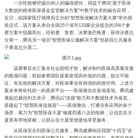
一次性能够挖掘出80人的骗保团伙，得益于腾讯“基于医保
大数据的精准医保基金监管解决方案”中数字技术的融合应用，
近日，由国家医疗保障局主办的“智慧医保解决方案大赛”举办颁
奖仪式，该方案从来自全国25个省市133家企业提交的156个参
赛方案中脱颖而出，经初赛、复赛、决赛激烈角逐，获得决赛总
分第一，腾讯另一项目“智慧医保公服解决方案”也获得公共服务
子赛道总分第二。
该赛事旨在汇集全社会聪明才智，解决制约医保高质量发展
的瓶颈问题，鼓励参赛团队探索发现高价值的问题，提出可验
证、有实效的解决方案，对医保事业有很强的助推作用。上述方
案未来将依托统一的底座平台——医保微信在各地落地。腾讯健
康副总裁倪剑文表示，腾讯以“连接”能力和大数据技术为基底，
搭建起了“智慧医保连接器”——医保微信，打通业务应用的各个
场景，着力为“智慧医保大厦”修建四通八达的电梯，让信息在大
厦里有序地穿梭，让群众在大厦里便捷地享受服务。
从医保安全到医保公共服务，腾讯健康响应我国“十四五”全
民医疗保障规划中医保数字化、智慧化的政策指引，发挥自身技